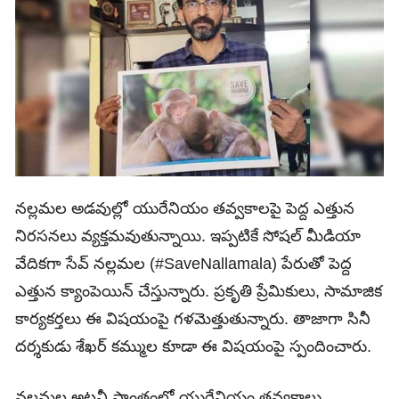
నల్లమల అడవుల్లో యురేనియం తవ్వకాలపై పెద్ద ఎత్తున
నిరసనలు వ్యక్తమవుతున్నాయి. ఇప్పటికే సోషల్ మీడియా
వేదికగా సేవ్ నల్లమల (#SaveNallamala) పేరుతో పెద్ద
ఎత్తున క్యాంపెయిన్‌ చేస్తున్నారు. ప్రకృతి ప్రేమికులు, సామాజిక
కార్యకర్తలు ఈ విషయంపై గళమెత్తుతున్నారు. తాజాగా సినీ
దర్శకుడు శేఖర్‌ కమ్ముల కూడా ఈ విషయంపై స్పందించారు.
నల్లమల అటవీ ప్రాంతంలో యురేనియం తవ్వకాలు