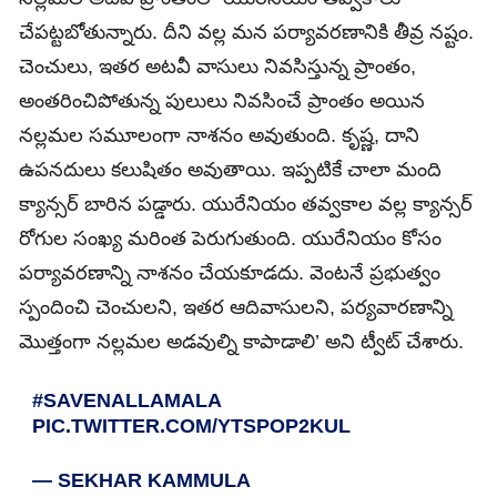
చేపట్టబోతున్నారు. దీని వల్ల మన పర్యావరణానికి తీవ్ర నష్టం.
చెంచులు, ఇతర అటవీ వాసులు నివసిస్తున్న ప్రాంతం,
అంతరించిపోతున్న పులులు నివసించే ప్రాంతం అయిన
నల్లమల సమూలంగా నాశనం అవుతుంది. కృష్ణ, దాని
ఉపనదులు కలుషితం అవుతాయి. ఇప్పటికే చాలా మంది
క్యాన్సర్‌ బారిన పడ్డారు. యురేనియం తవ్వకాల వల్ల క్యాన్సర్‌
రోగుల సంఖ్య మరింత పెరుగుతుంది. యురేనియం కోసం
పర్యావరణాన్ని నాశనం చేయకూడదు. వెంటనే ప్రభుత్వం
స్పందించి చెంచులని, ఇతర ఆదివాసులని, పర్యవారణాన్ని
మొత్తంగా నల్లమల అడవుల్ని కాపాడాలి’ అని ట్వీట్ చేశారు.
#SAVENALLAMALA
PIC.TWITTER.COM/YTSPOP2KUL
— SEKHAR KAMMULA