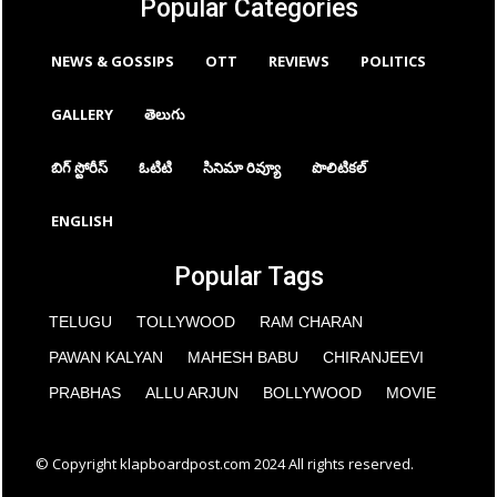
Popular Categories
NEWS & GOSSIPS
OTT
REVIEWS
POLITICS
GALLERY
తెలుగు
బిగ్ స్టోరీస్
ఓటిటి
సినిమా రివ్యూ
పొలిటికల్
ENGLISH
Popular Tags
TELUGU
TOLLYWOOD
RAM CHARAN
PAWAN KALYAN
MAHESH BABU
CHIRANJEEVI
PRABHAS
ALLU ARJUN
BOLLYWOOD
MOVIE
© Copyright klapboardpost.com 2024 All rights reserved.