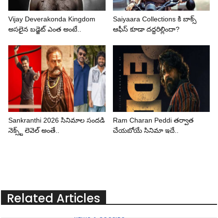
Vijay Deverakonda Kingdom
Saiyaara Collections కి బాక్స్
అసలైన బడ్జెట్ ఎంత అంటే..
ఆఫీస్ కూడా దద్దరిల్లిందా?
Sankranthi 2026 సినిమాల సందడి
Ram Charan Peddi తర్వాత
నెక్స్ట్ లెవెల్ అంతే..
చేయబోయే సినిమా ఇదే..
Related Articles