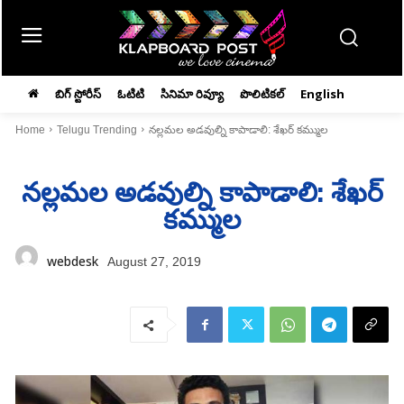
బిగ్ స్టోరీస్
ఓటిటి
సినిమా రివ్యూ
పొలిటికల్
English
Home
Telugu Trending
నల్లమల అడవుల్ని కాపాడాలి: శేఖర్‌ కమ్ముల
నల్లమల అడవుల్ని కాపాడాలి: శేఖర్‌
కమ్ముల
webdesk
August 27, 2019