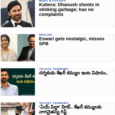
NEWS & GOSSIPS
Kubera: Dhanush shoots in
stinking garbage; has no
complaints
ENGLISH
Eswari gets nostalgic, misses
SPB
TELUGU TRENDING
దర్శకుడు శేఖర్‌ కమ్ముల ఇంట విషాదం..
TELUGU TRENDING
‘ఏయ్ పిల్లా’ హిట్‌.. శేఖర్ కమ్ములకు
నాగచైతన్య గిఫ్ట్‌