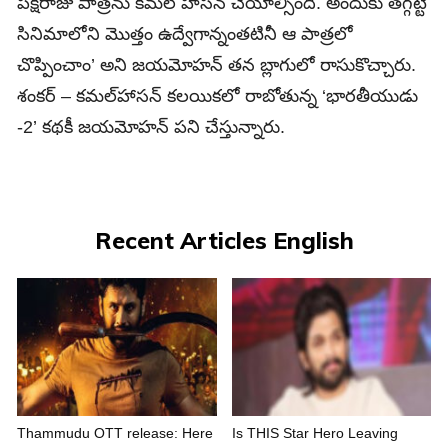
పక్షిరాజు పాత్రను కమల్‌ హాసన్‌ చేయాల్సింది. అందుకు తగ్గట్టే
సినిమాలోని మొత్తం ఉద్వేగాన్నంతటినీ ఆ పాత్రలో
చొప్పించాం’ అని జయమోహన్‌ తన బ్లాగులో రాసుకొచ్చారు.
శంకర్‌ – కమల్‌హాసన్‌ కలయికలో రాబోతున్న ‘భారతీయుడు
-2’ కథకీ జయమోహన్‌ పని చేస్తున్నారు.
Recent Articles English
Thammudu OTT release: Here
Is THIS Star Hero Leaving