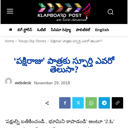
బిగ్ స్టోరీస్
ఓటిటి
సినిమా రివ్యూ
పొలిటికల్
English
Home
Telugu Big Stories
'పక్షిరాజు' పాత్రకు స్ఫూర్తి ఎవరో తెలుసా?
‘పక్షిరాజు’ పాత్రకు స్ఫూర్తి ఎవరో
తెలుసా?
webdesk
November 29, 2018
‘పక్షుల్ని బతికించండి.. భూమిని కాపాడండి’ అంటూ ‘2.ఓ’