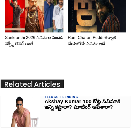
Sankranthi 2026 సినిమాల సందడి
Ram Charan Peddi తర్వాత
నెక్స్ట్ లెవెల్ అంతే..
చేయబోయే సినిమా ఇదే..
Related Articles
TELUGU TRENDING
Akshay Kumar 100 కోట్ల సినిమాకి
ఇన్ని కష్టాలా? షూటింగ్ ఆపేశారా?