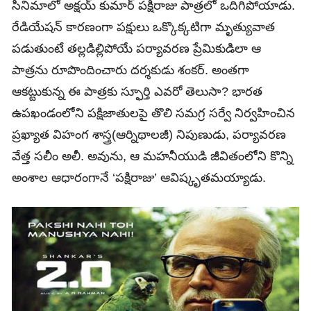
సినిమాలో అక్షయ్‌ కుమార్‌ పక్షిరాజు పాత్రలో ఒదిగిపోయాడు.
రేడియేషన్‌ కారణంగా పక్షులు ఒక్కొక్కటిగా మృత్యువాత
పడుతుంటే తల్లడిల్లిపోయే పర్యావరణ ప్రేమికుడిలా ఆ
పాత్రను రూపొందించారు దర్శకుడు శంకర్‌. అంతగా
ఆకట్టుకున్న ఈ పాత్రకు స్ఫూర్తి ఎవరో తెలుసా? భారత
ఉపఖండంలోని పక్షిజాతులపై తొలి సమగ్ర సర్వే నిర్వహించిన
ప్రఖ్యాత విహంగ శాస్త్ర(ఆర్నిథాలజీ) నిపుణుడు, పర్యావరణ
వేత్త సలీం అలీ. అవును, ఆ మహనీయుడి జీవితంలోని కొన్ని
అంశాల ఆధారంగానే ‘పక్షిరాజు’ ఆవిష్కృతమయ్యాడు.