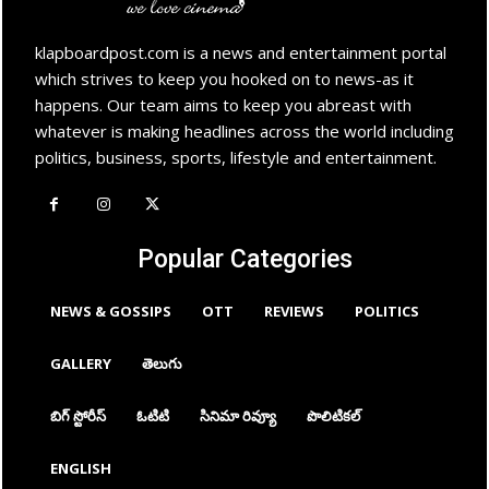
klapboardpost.com is a news and entertainment portal
which strives to keep you hooked on to news-as it
happens. Our team aims to keep you abreast with
whatever is making headlines across the world including
politics, business, sports, lifestyle and entertainment.
Popular Categories
NEWS & GOSSIPS
OTT
REVIEWS
POLITICS
GALLERY
తెలుగు
బిగ్ స్టోరీస్
ఓటిటి
సినిమా రివ్యూ
పొలిటికల్
ENGLISH