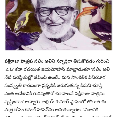
పక్షిరాజు పాత్రకు సలీం అలీని స్ఫూర్తిగా తీసుకోవడం గురించి
‘2.ఓ’ కథా రచయిత జయమోహన్‌ మాట్లాడుతూ ‘సలీం అలీ
నేటి పరిస్థితుల్లో జీవించి ఉంటే.. మన సాంకేతిక వినియోగ
సంస్కృతి కారణంగా ప్రకృతికి జరుగుతున్న కీడుని చూస్తే
ఎంత ఆవేశానికి గురవుతారో చూపాలనే పక్షిరాజు పాత్రను
సృష్టించాం’ అన్నారు. అక్షయ్‌ కుమార్‌ స్థానంలో తొలుత ఈ
పాత్ర కోసం కమల్‌ హాసన్‌ను అనుకున్నారట. ‘నిజానికి