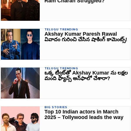
Ram Charan Struggled?
TELUGU TRENDING
Akshay Kumar Paresh Rawal
వివాదం గురించి చేసిన షాకింగ్ కామెంట్స్!
TELUGU TRENDING
ఒక్క ట్వీట్‌తో Akshay Kumar ను లక్షల
మంది ఫ్యాన్స్ అన్‌ఫాలో చేశారా?
BIG STORIES
Top 10 Indian actors in March
2025 – Tollywood leads the way