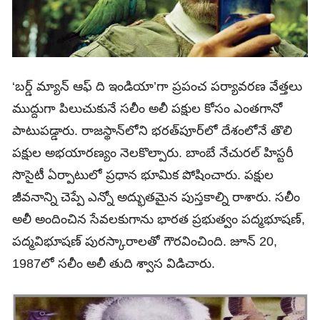
‘బర్డ్‌ మ్యాన్‌ ఆఫ్‌ ది ఇండియా’గా ప్రపంచ పర్యావరణ వేత్తలు
ముద్దుగా పిలుచుకునే సలీం అలీ పక్షుల కోసం ఎంతగానో
పాటుపడ్డారు. రాజస్థాన్‌లోని భరత్‌పూర్‌లో దేశంలోనే తొలి
పక్షుల అభయారణ్యం నెలకొల్పారు. బాంబే నేచురల్‌ హిస్టరీ
సొసైటీ ఏర్పాటులో ప్రధాన భూమిక పోషించారు. పక్షుల
జీవనాన్ని చెప్పే ఎన్నో అద్భుతమైన పుస్తకాల్ని రాశారు. సలీం
అలీ అందించిన సేవలకుగాను భారత ప్రభుత్వం పద్మభూషణ్‌,
పద్మవిభూషణ్‌ పురస్కారాలతో గౌరవించింది. జూన్‌ 20,
1987లో సలీం అలీ తుది శ్వాస విడిచారు.