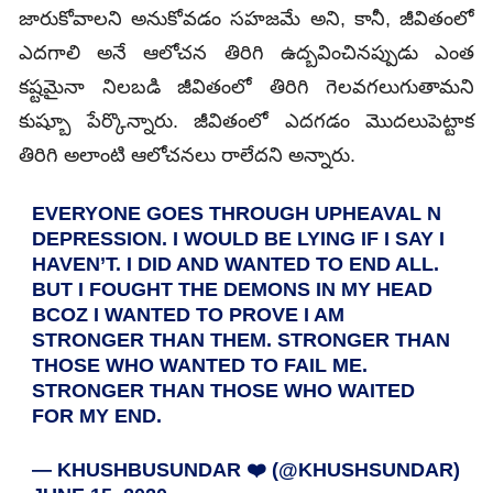
జారుకోవాలని అనుకోవడం సహజమే అని, కానీ, జీవితంలో
ఎదగాలి అనే ఆలోచన తిరిగి ఉద్బవించినప్పుడు ఎంత
కష్టమైనా నిలబడి జీవితంలో తిరిగి గెలవగలుగుతామని
కుష్బూ పేర్కొన్నారు. జీవితంలో ఎదగడం మొదలుపెట్టాక
తిరిగి అలాంటి ఆలోచనలు రాలేదని అన్నారు.
EVERYONE GOES THROUGH UPHEAVAL N
DEPRESSION. I WOULD BE LYING IF I SAY I
HAVEN’T. I DID AND WANTED TO END ALL.
BUT I FOUGHT THE DEMONS IN MY HEAD
BCOZ I WANTED TO PROVE I AM
STRONGER THAN THEM. STRONGER THAN
THOSE WHO WANTED TO FAIL ME.
STRONGER THAN THOSE WHO WAITED
FOR MY END.
— KHUSHBUSUNDAR ❤️ (@KHUSHSUNDAR)