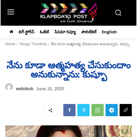
బిగ్ స్టోరీస్
ఓటిటి
సినిమా రివ్యూ
పొలిటికల్
English
Home
Telugu Trending
నేను కూడా ఆత్మహత్య చేసుకుందాం అనుకున్నాను: కుష్బూ
నేను కూడా ఆత్మహత్య చేసుకుందాం
అనుకున్నాను: కుష్బూ
webdesk
June 15, 2020