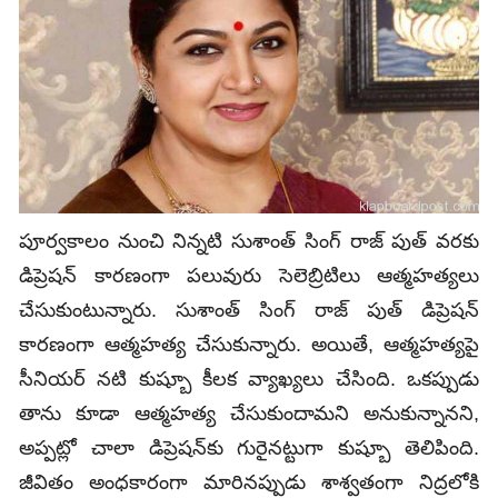
పూర్వకాలం నుంచి నిన్నటి సుశాంత్ సింగ్ రాజ్ పుత్ వరకు
డిప్రెషన్ కారణంగా పలువురు సెలెబ్రిటిలు ఆత్మహత్యలు
చేసుకుంటున్నారు. సుశాంత్ సింగ్ రాజ్ పుత్ డిప్రెషన్
కారణంగా ఆత్మహత్య చేసుకున్నారు. అయితే, ఆత్మహత్యపై
సీనియర్‌ నటి కుష్బూ కీలక వ్యాఖ్యలు చేసింది. ఒకప్పుడు
తాను కూడా ఆత్మహత్య చేసుకుందామని అనుకున్నానని,
అప్పట్లో చాలా డిప్రెషన్‌కు గురైనట్టుగా కుష్బూ తెలిపింది.
జీవితం అంధకారంగా మారినప్పుడు శాశ్వతంగా నిద్రలోకి