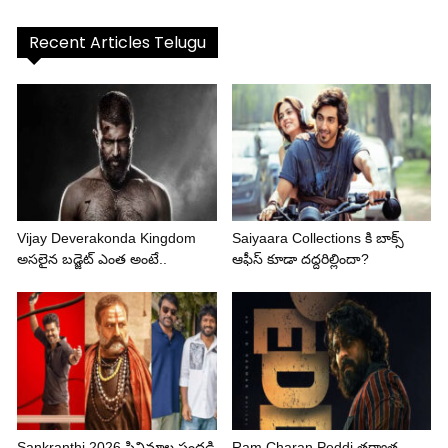
Recent Articles Telugu
Vijay Deverakonda Kingdom
Saiyaara Collections కి బాక్స్
అసలైన బడ్జెట్ ఎంత అంటే..
ఆఫీస్ కూడా దద్దరిల్లిందా?
Sankranthi 2026 సినిమాల సందడి
Ram Charan Peddi తర్వాత