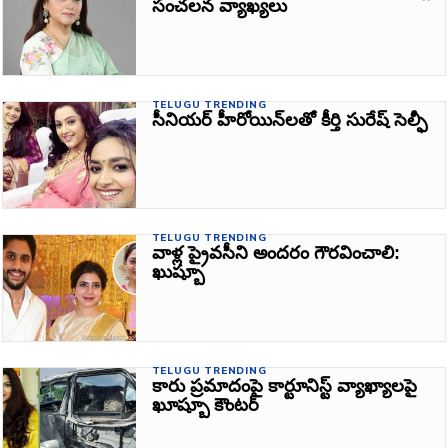
సంచలన వ్యాఖ్యలు
TELUGU TRENDING
సీనియర్‌ హీరోయిన్‌లతో కీర్తి సురేష్‌ సెల్ఫీ
TELUGU TRENDING
వాళ్ల ప్రైవసీని అందరం గౌరవించాలి:
ఖుష్బూ
TELUGU TRENDING
కారు ప్రమాదంపై కార్టూనిస్ట్‌ వ్యాఖ్యాలపై
ఖూష్బూ కౌంటర్‌