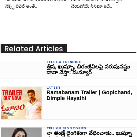
నెక్స్ట్ లెవెల్ అంతే..
చేయబోయే సినిమా ఇదే..
Related Articles
TELUGU TRENDING
త్రిష, ఖుష్బూ, చిరంజీవిలపై పరువునష్టం
దావా వేస్తా: మన్యూర్‌
LATEST
Ramabanam Trailer | Gopichand,
Dimple Hayathi
TELUGU BIG STORIES
నా తండ్రే లైంగికంగా వేధించాడు.. ఖుష్బూ