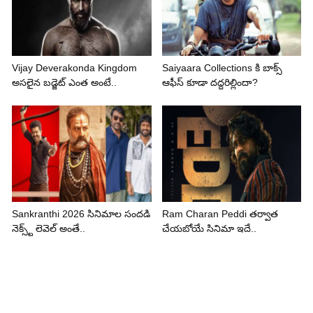
Vijay Deverakonda Kingdom
Saiyaara Collections కి బాక్స్
అసలైన బడ్జెట్ ఎంత అంటే..
ఆఫీస్ కూడా దద్దరిల్లిందా?
Sankranthi 2026 సినిమాల సందడి
Ram Charan Peddi తర్వాత
నెక్స్ట్ లెవెల్ అంతే..
చేయబోయే సినిమా ఇదే..