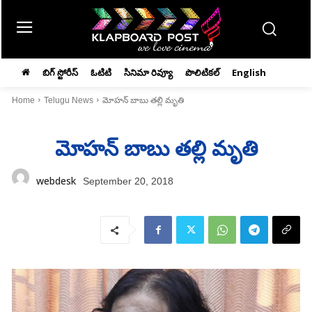
బిగ్ స్టోరీస్
ఓటిటి
సినిమా రివ్యూ
పొలిటికల్
English
Home
Telugu News
మోహన్‌ బాబు తల్లి మృతి
మోహన్‌ బాబు తల్లి మృతి
webdesk
September 20, 2018