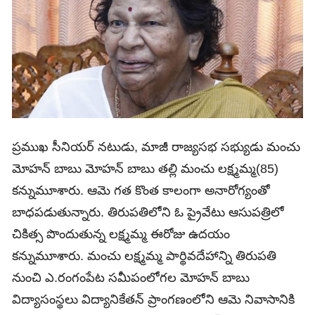
ప్రముఖ సీనియర్‌ నటుడు, మాజీ రాజ్యసభ సభ్యుడు మంచు
మోహన్ బాబు మోహన్ బాబు తల్లి మంచు లక్ష్మమ్మ(85)
కన్నుమూశారు. ఆమె గత కొంత కాలంగా అనారోగ్యంతో
బాధపడుతున్నారు. తిరుపతిలోని ఓ ప్రైవేటు ఆసుపత్రిలో
చికిత్స పొందుతున్న లక్ష్మమ్మ ఈరోజు ఉదయం
కన్నుమూశారు. మంచు లక్ష్మమ్మ పార్థివదేహాన్ని తిరుపతి
నుంచి ఎ.రంగంపేట సమీపంలోగల మోహన్ బాబు
విద్యాసంస్థలు విద్యానికేతన్ ప్రాంగణంలోని ఆమె నివాసానికి