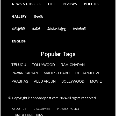
NEWS & GOSSIPS
OTT
REVIEWS
POLITICS
GALLERY
తెలుగు
బిగ్ స్టోరీస్
ఓటిటి
సినిమా రివ్యూ
పొలిటికల్
ENGLISH
Popular Tags
TELUGU
TOLLYWOOD
RAM CHARAN
PAWAN KALYAN
MAHESH BABU
CHIRANJEEVI
PRABHAS
ALLU ARJUN
BOLLYWOOD
MOVIE
© Copyright klapboardpost.com 2024 All rights reserved.
ABOUT US
DISCLAIMER
PRIVACY POLICY
TERMS & CONDITIONS