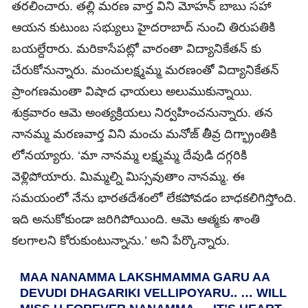
తరలించారు. తల్లి మరణ వార్త విని మోహన్ బాబు సహా
ఆయన కుటుంబ సభ్యులు హైదరాబాద్ నుంచి తిరుపతికి
బయల్దేరారు. మరికాసేపట్లో వారంతా విద్యానికేతన్ కు
చేరుకోనున్నారు. మంచులక్ష్మమ్మ మరణంతో విద్యానికేతన్
ప్రాంగణమంతా విషాద ఛాయలు అలుముకున్నాయి.
శుక్రవారం ఆమె అంత్యక్రియలు నిర్వహించనున్నారు. తన
నానమ్మ మరణవార్త విని మంచు మనోజ్‌ తీవ్ర దిగ్భ్రాంతికి
లోనయ్యారు. ‘మా నానమ్మ లక్ష్మమ్మ దేవుడి దగ్గరికి
వెళ్లిపోయారు. మిమ్మల్ని మిస్సవుతాం నానమ్మ. ఈ
సమయంలో నేను భారతదేశంలో లేకపోవడం బాధకలిగిస్తోంది.
ఇది అనుకోకుండా జరిగిపోయింది. ఆమె ఆత్మకు శాంతి
కలగాలని కోరుకుంటున్నాను.’ అని పేర్కొన్నారు.
MAA NANAMMA LAKSHMAMMA GARU AA
DEVUDI DHAGARIKI VELLIPOYARU.. … WILL