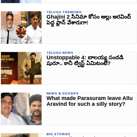
TELUGU TRENDING
Ghajini 2 సినిమా కోసం అల్లు అరవింద్
పెద్ద ప్లాన్ వేశారుగా!
TELUGU NEWS
Unstoppable 4: బాలయ్య సందడి
షురూ.. కానీ ట్విస్ట్ ఏమిటంటే?
NEWS & GOSSIPS
What made Parasuram leave Allu
Aravind for such a silly story?
BIG STORIES