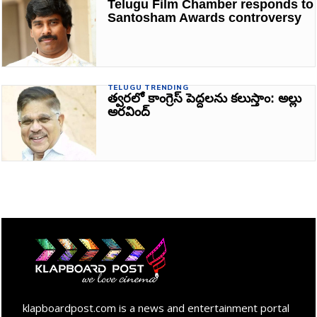
Telugu Film Chamber responds to
Santosham Awards controversy
TELUGU TRENDING
త్వరలో కాంగ్రెస్‌ పెద్దలను కలుస్తాం: అల్లు
అరవింద్‌
klapboardpost.com is a news and entertainment portal