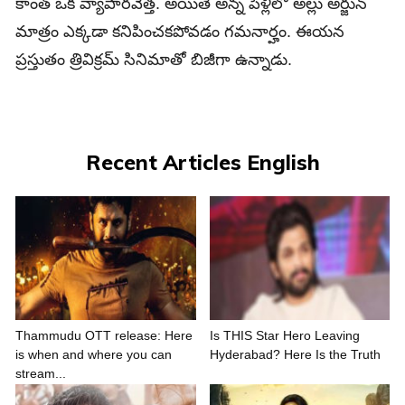
కాంత్ ఒక వ్యాపారవేత్త. అయితే అన్న పెళ్లిలో అల్లు అర్జున్
మాత్రం ఎక్క‌డా క‌నిపించ‌క‌పోవ‌డం గ‌మనార్హం. ఈయ‌న
ప్ర‌స్తుతం త్రివిక్ర‌మ్ సినిమాతో బిజీగా ఉన్నాడు.
Recent Articles English
Thammudu OTT release: Here
Is THIS Star Hero Leaving
is when and where you can
Hyderabad? Here Is the Truth
stream...