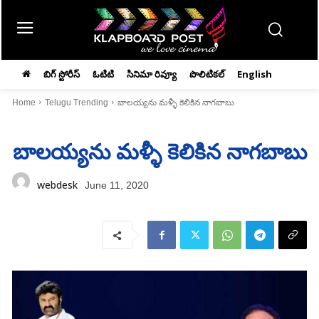
బిగ్ స్టోరీస్
ఓటిటి
సినిమా రివ్యూ
పొలిటికల్
English
Home
Telugu Trending
బాలయ్యను మళ్ళీ కెలికిన నాగబాబు
బాలయ్యను మళ్ళీ కెలికిన నాగబాబు
webdesk
June 11, 2020