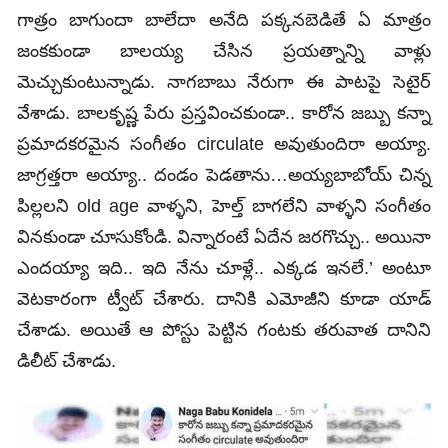
గాత్రం బాగుందా బాలేదా అనేది పక్కనబెడితే ఏ మాత్రం
జంకకుండా బాలయ్య చేసిన ప్రయత్నాన్ని వాళ్లు
మెచ్చుకుంటున్నాడు. నాగబాబు నేరుగా ఈ పాటపై సెటైర్
వేశాడు. బాలకృష్ణ పేరు ప్రస్తవించకుండా.. కారోన జబ్బు కన్నా
ప్రమాదకరమైన సంగీతం circulate అవుతుందిరా అయ్యా.
జాగ్రత్తరా అయ్యా.. దండం పెడతాను…అయ్యబాబోయ్ చిన్న
పిల్లలని old age వాళ్ళని, హెల్త్ బాగలేని వాళ్ళని సంగీతం
వినకుండా చూసుకోండి. విన్నారంటే ఏదేన జరగొచ్చు.. అయినా
ఎందయ్యా ఇది.. ఇది నేను చూళ్లే.. ఎక్కడ ఇనలే.’ అంటూ
వెటకారంగా ట్వీట్ చేశారు. దానికి ఎమోజీని కూడా యాడ్‌
చేశాడు. అయితే ఆ పోస్టు పెట్టిన గంటకు తరువాత దానిని
డిలీట్ చేశాడు.