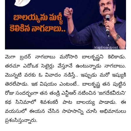
మెగా బ్రదర్‌ నాగబాబు మరోసారి బాలకృష్ణని కెలికాడు.
తరచూ ఎదోఒక సెటైర్లు వేస్తూనే ఉంటున్నాడు నాగబాబు.
మొన్నటి వరకు ఓ వివాదం నడిస్తే.. ఇప్పుడు మరో ఇష్యుకి
తెరలేపాడు. ఇక విషయం ఎంటంటే.. బాలకృష్ణ తన పుట్టిన
రోజు సందర్భంగా తన తండ్రి ఎన్టీఆర్ నటించిన ‘జగదేకవీరుని’
కథ సినిమాలో శివశంకరీ పాట బాలయ్య పాడాడు. ఈ
వయసులో ఈయన చేసిన సాహసాన్ని చూసి అభిమానులు
ప్రశంసిస్తున్నారు.