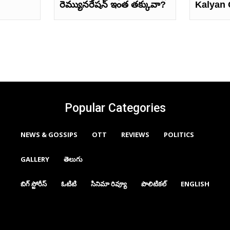
రెమ్యునరేషన్ ఇంత తక్కువా?
Kalyan
Popular Categories
NEWS & GOSSIPS
OTT
REVIEWS
POLITICS
GALLERY
తెలుగు
బిగ్ స్టోరీస్
ఓటిటి
సినిమా రివ్యూ
పొలిటికల్
ENGLISH