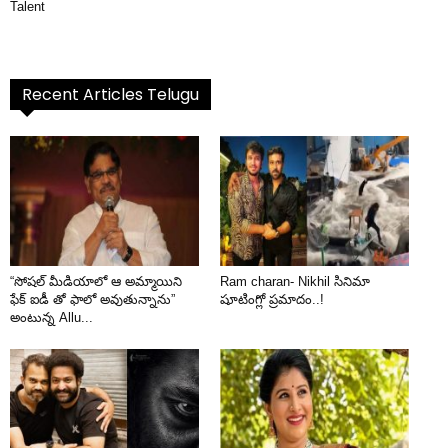
Talent
Recent Articles Telugu
“సోషల్ మీడియాలో ఆ అమ్మాయిని
Ram charan- Nikhil సినిమా
ఫేక్ ఐడీ తో ఫాలో అవుతున్నాను”
షూటింగ్లో ప్రమాదం..!
అంటున్న Allu...