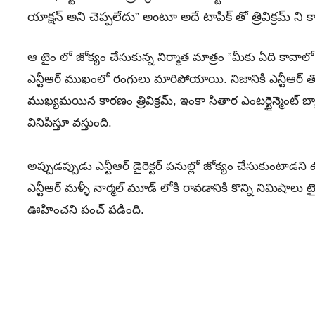
యాక్షన్ అని చెప్పలేదు” అంటూ అదే టాపిక్ తో త్రివిక్రమ్ ని 
ఆ టైం లో జోక్యం చేసుకున్న నిర్మాత మాత్రం ”మీకు ఏది కా
ఎన్టీఆర్ ముఖంలో రంగులు మారిపోయాయి. నిజానికి ఎన్టీఆర్ తో 
ముఖ్యమయిన కారణం త్రివిక్రమ్, ఇంకా సితార ఎంటర్టైన్మెంట్ 
వినిపిస్తూ వస్తుంది.
అప్పుడప్పుడు ఎన్టీఆర్ డైరెక్టర్ పనుల్లో జోక్యం చేసుకుంటాడన
ఎన్టీఆర్ మళ్ళీ నార్మల్ మూడ్ లోకి రావడానికి కొన్ని నిమిషాలు టై
ఊహించని పంచ్ పడింది.