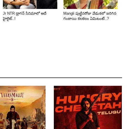
Jr NTR డ్రాగన్ సినిమాలో అదే
Mangli పుట్టినరోజు వేడుకలో జరిగిన
హైలైట్..!
గంజాయి కలకలం ఏమిటంటే..?