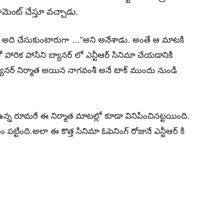
కామెంట్ చేస్తూ వచ్చాడు.
వాలో అది చేసుకుంటారుగా …”అని అనేశాడు. అంతే ఆ మాటకి
హారిక హాసిని బ్యానర్ లో ఎన్టీఆర్ సినిమా చేయడానికి
బ్యానర్ నిర్మాత అయిన నాగవంశీ అనే టాక్ ముందు నుండి
ి ఉన్న రూమరే ఈ నిర్మాత మాటల్లో కూడా వినిపించినట్టయింది.
ం పట్టింది.అలా ఈ కొత్త సినిమా ఓపెనింగ్ రోజునే ఎన్టీఆర్ కి