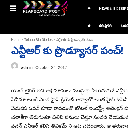
NEWS & GOSSIP
బిగ్ స్టోరీస్
ఓటిట
Home
Telugu Big Stories
ఎన్టీఆర్ కు ప్రొడ్యూసర్ పంచ్!
ఎన్టీఆర్ కు ప్రొడ్యూసర్ పంచ్!
admin
October 24, 2017
యంగ్ టైగర్ అని అభిమానులు ముద్దుగా పిలుచుకునే ఎన్టీఆర్, 
సినిమా అంటే ఎంత హైప్ క్రియేట్ అవ్వాలో అంత హైప్ ఓపెనింగ్ ర
వేడుకకు పవన్ కూడా రావడంతో టోటల్ ఇండస్ట్రీ అటెంక్షన్
చలాకీగా తిరుగుతూ చిలిపి పనులు చేస్తూ సందడి చేయడంతో
పవన్,ఎన్టీఆర్ కలిసి త్రివిక్రమ్ ని ఆట పట్టించారు. ఆ తరు