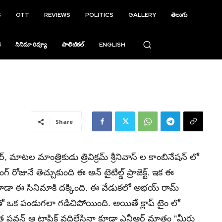
S
OTT
REVIEWS
POLITICS
GALLERY
తెలుగు
ి
సినిమా రివ్యూ
పొలిటికల్
ENGLISH
Share
మాటల మాంత్రికుడు త్రివిక్రమ్ శ్రీనివాస్ ల కాంబినేషన్ లో
ోజునే తెచ్చుకుంది ఈ అన్ టైటిల్డ్ ప్రాజెక్ట్. ఇక ఈ
 కూడా ఈ సినిమాకి దక్కింది. ఈ వేడుకలో అభయ్ రామ్
 ఒక పండుగలా గడిచిపోయింది. అయితే క్లాప్ టైం లో
వాత పవన్ ఆ టాపిక్ వదిలేసినా కూడా ఎన్టీఆర్ మాత్రం ”మీరు