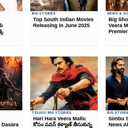
BIG STORIES
NEWS & G
Top South Indian Movies
Big Sho
కు
Releasing in June 2025
Veera M
్క
Premier
TELUGU BIG STORIES
BIG STORI
Hari Hara Veera Mallu
Simbu S
 Dasara
కోసం పవన్ కళ్యాణ్ తీసుకున్న
News A