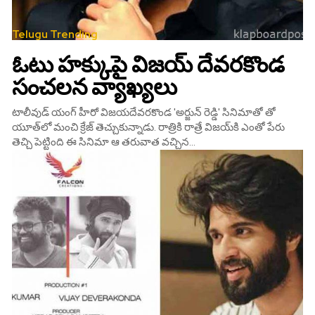
Telugu Trending
ఓటు హక్కుపై విజయ్‌ దేవరకొండ
సంచలన వ్యాఖ్యలు
టాలీవుడ్‌ యంగ్‌ హీరో విజయదేవరకొండ 'అర్జున్ రెడ్డి' సినిమాతో తో
యూత్‌లో మంచి క్రేజ్‌ తెచ్చుకున్నాడు. రాత్రికి రాత్రే విజయ్‌కి ఎంతో పేరు
తెచ్చి పెట్టింది ఈ సినిమా ఆ తరువాత వచ్చిన...