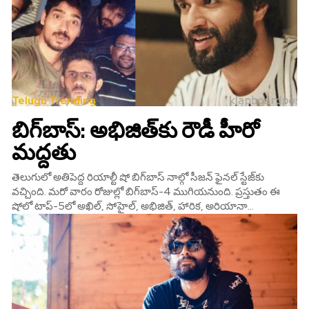
Telugu Trending
బిగ్‌బాస్: అభిజిత్‌కు రౌడీ హీరో
మద్దతు
తెలుగులో అతిపెద్ద రియాల్టీ షో బిగ్‌బాస్‌ నాల్గో సీజన్‌ ఫైనల్ స్టేజ్‌కు
వచ్చింది. మరో వారం రోజుల్లో బిగ్‌బాస్-4 ముగియనుంది. ప్రస్తుతం ఈ
షోలో టాప్-5లో అఖిల్‌, సోహైల్‌, అభిజిత్‌, హారిక‌, అరియానా...