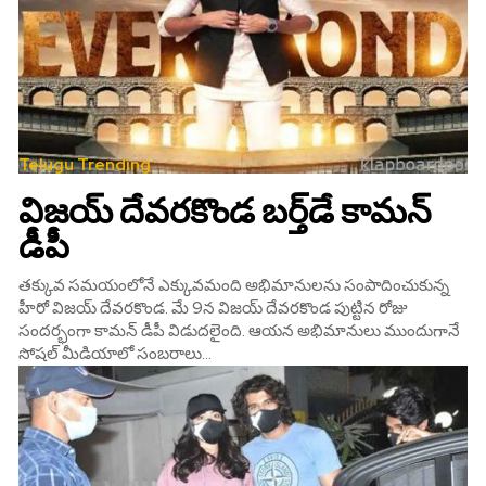
Telugu Trending
విజయ్ దేవరకొండ బర్త్‌డే కామన్
డీపీ
తక్కువ సమయంలోనే ఎక్కువమంది అభిమానులను సంపాదించుకున్న
హీరో విజయ్ దేవరకొండ. మే 9న విజయ్ దేవరకొండ పుట్టిన రోజు
సందర్భంగా కామన్ డీపీ విడుదలైంది. ఆయన అభిమానులు ముందుగానే
సోషల్ మీడియాలో సంబరాలు...