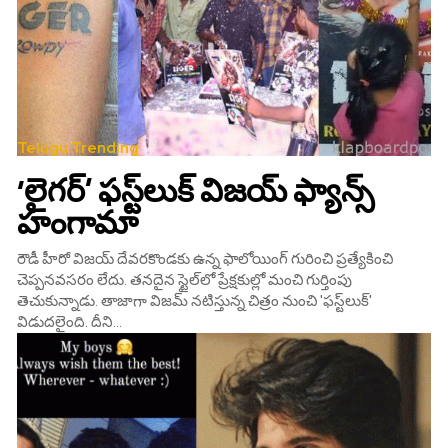
Telugu Trending
‘లైగర్‌’ ఫస్ట్‌లుక్‌ విజయ్‌ ఫ్యాన్స్‌
హంగామా
రౌడీ హీరో విజయ్ దేవరకొండకు ఉన్న ఫాలోయింగ్‌ గురించి ప్రత్యేకించి
చెప్పనవసరం లేదు. తనదైన స్టైల్‌లో ప్రేక్షకుల్లో మంచి గుర్తింపు
తెచుకున్నాడు. తాజాగా విజమ్‌ నటిస్తున్న చిత్రం నుంచి 'ఫస్ట్‌లుక్‌'
విడుదలైంది. దీని...