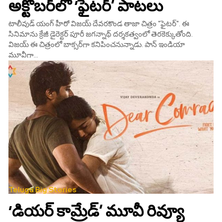
అక్టోబర్‌లో ‘ఫైటర్’ పాటలు
టాలీవుడ్ యంగ్ హీరో విజయ్ దేవరకొండ తాజా చిత్రం "ఫైటర్". ఈ
సినిమాను క్రేజీ డైరెక్టర్ పూరీ జగన్నాథ్ దర్శకత్వంలో తెరకెక్కుతోంది.
విజయ్ ఈ చిత్రంలో బాక్సర్‌గా కనిపించనున్నాడు. పాన్ ఇండియా
మూవీగా...
Telugu Big Stories
‘డియర్‌ కామ్రేడ్’ మూవీ రివ్యూ