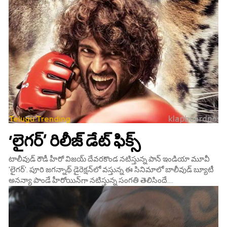
Telugu Trending
‘లైగర్‌’ రిలీజ్‌ డేట్‌ ఫిక్స్‌
టాలీవుడ్‌ రౌడీ హీరో విజయ్‌ దేవరకొండ నటిస్తున్న పాన్‌ ఇండియా మూవీ
'లైగర్‌'. పూరి జగన్నాథ్‌ డైరెక్షన్‌లో వస్తున్న ఈ సినిమాలో బాలీవుడ్‌ బ్యూటీ
అనన్యా పాండే హీరోయిన్‌గా నటిస్తున్న సంగతి తెలిసిందే....