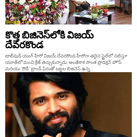
Telugu Trending
కొత్త బిజినెస్‌లోకి విజయ్‌
దేవరకొండ
టాలీవుడ్ యంగ్‌ హీరో విజయ్ దేవరకొండ హీరోగా తదైన స్టైల్‌లో నటిస్తూ
యూత్‌లో మంచి క్రేజ్‌ తెచ్చుకున్నాడు. అంతేకాక సొంత ప్రొడక్షన్ హౌస్‌
మరియు 'రౌడీ’ బ్రాండ్ పేరుతో బట్టల బిజినెస్ ఉన్న...