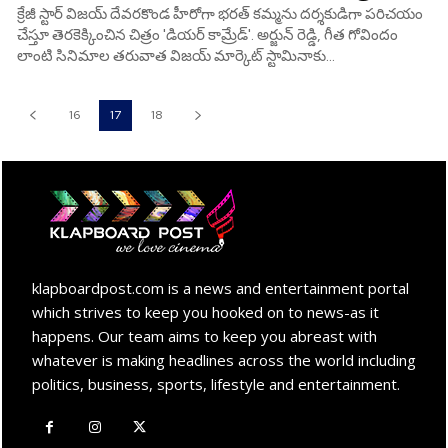
క్రేజీ స్టార్ విజయ్‌ దేవరకొండ హీరోగా భరత్‌ కమ్మను దర్శకుడిగా పరిచయం
చేస్తూ తెరకెక్కించిన చిత్రం 'డియర్‌ కామ్రేడ్'. అర్జున్‌ రెడ్డి, గీత గోవిందం
లాంటి సినిమాల తరువాత విజయ్‌ మార్కెట్ స్టామినాకు...
16
17
18
klapboardpost.com is a news and entertainment portal
which strives to keep you hooked on to news-as it
happens. Our team aims to keep you abreast with
whatever is making headlines across the world including
politics, business, sports, lifestyle and entertainment.