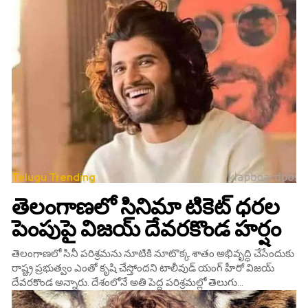
Telugu Trending
తెలంగాణలో సినిమా టికెట్ ధరల
పెంపుపై విజయ్‌ దేవరకొండ హర్షం
తెలంగాణలో సినీ పరిశ్రమను నూటికి నూటొక్క శాతం అభివృద్ధి చేసేందుకు
రాష్ట్ర ప్రభుత్వం ఎంతో కృషి చేస్తోందని టాలీవుడ్‌ యంగ్‌ హీరో విజయ్
దేవరకొండ అన్నారు. దేశంలోనే అతి పెద్ద పరిశ్రమల్లో తెలుగు...