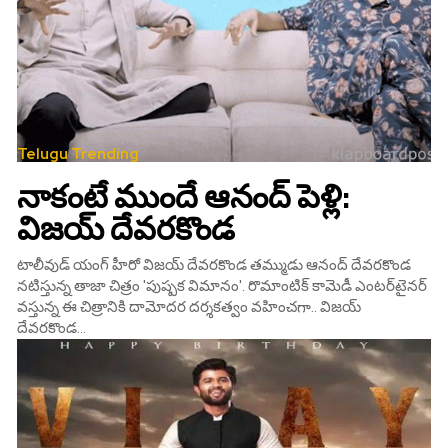
Telugu Trending
నాకంటే ముందే ఆనంద్‌ పెళ్లి:
విజయ్‌ దేవరకొండ
టాలీవుడ్‌ యంగ్‌ హీరో విజయ్‌ దేవరకొండ తమ్ముడు ఆనంద్ దేవ‌ర‌కొండ
నటిస్తున్న తాజా చిత్రం 'పుష్పక విమానం'. రొమాంటిక్‌ కామెడీ ఎంటర్‌టైనర్‌
వస్తున్న ఈ చి​త్రానికి దామోదర దర్శకత్వం వహించగా.. విజయ్‌
దేవరకొండ...