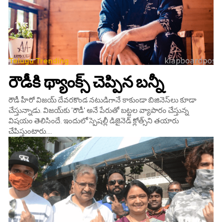
Telugu Trending
రౌడీకి థ్యాంక్స్‌ చెప్పిన బన్నీ
రౌడీ హీరో విజ‌య్ దేవ‌ర‌కొండ నటుడిగానే కాకుండా బిజినెస్‌లు కూడా
చేస్తున్నాడు. విజయ్‌కు 'రౌడీ' అనే పేరుతో బట్టల వ్యాపారం చేస్తున్న
విషయం తెలిసిందే. ఇందులో స్పెషల్లీ డిజైనెడ్ క్లోత్స్‌ని త‌యారు
చేపిస్తుంటారు....