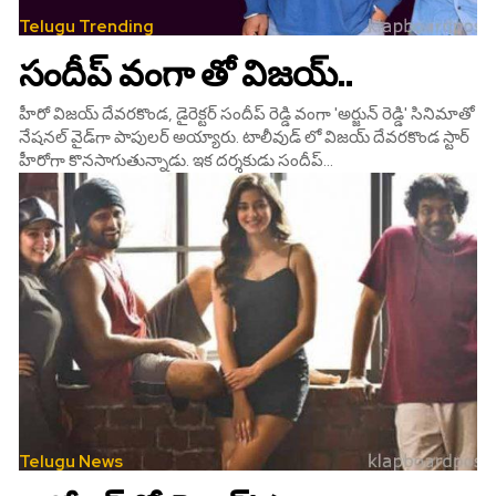
Telugu Trending
సందీప్‌ వంగా తో విజయ్‌..
హీరో విజయ్ దేవరకొండ, డైరెక్టర్‌ సందీప్ రెడ్డి వంగా 'అర్జున్ రెడ్డి' సినిమాతో
నేషనల్ వైడ్‌గా పాపులర్ అయ్యారు. టాలీవుడ్ లో విజయ్‌ దేవరకొండ స్టార్
హీరోగా కొనసాగుతున్నాడు. ఇక దర్శకుడు సందీప్...
Telugu News