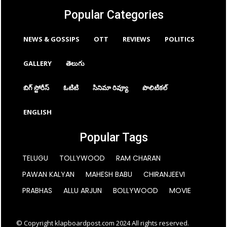
Popular Categories
NEWS & GOSSIPS
OTT
REVIEWS
POLITICS
GALLERY
తెలుగు
బిగ్ స్టోరీస్
ఓటిటి
సినిమా రివ్యూ
పొలిటికల్
ENGLISH
Popular Tags
TELUGU
TOLLYWOOD
RAM CHARAN
PAWAN KALYAN
MAHESH BABU
CHIRANJEEVI
PRABHAS
ALLU ARJUN
BOLLYWOOD
MOVIE
© Copyright klapboardpost.com 2024 All rights reserved.