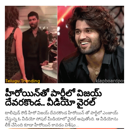
Telugu Trending
హీరోయిన్‌తో పార్టీలో విజయ్‌
దేవరకొండ.. వీడియో వైరల్‌
టాలీవుడ్‌ రౌడీ హీరో విజయ్‌ దేవరకొండ హీరోయిన్ తో పార్టీలో ఎంజాయ్
చేస్తున్న ఓ వీడియో సోషల్‌ మీడియాలో వైరల్ అవుతోంది. ఆ వీడియోను
లీక్ చేసింది కూడా హీరోయిన్ కావడం విశేషం....