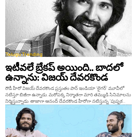
Telugu Trending
ఇటీవలే బ్రేకప్‌ అయింది.. బాదలో
ఉన్నాను: విజయ్‌ దేవరకొండ
రౌడీ హీరో విజయ్ దేవరకొండ ప్రస్తుతం పాన్ ఇండియా ‘లైగర్’ మూవీలో
నటిస్తూ బిజీగా ఉన్నాడు. మరోపక్క నిర్మాతగా మారి తమ్ముడి సినిమాలను
నిర్మిస్తున్నాడు. తాజాగా ఆనంద్ దేవరకొండ హీరోగా నటిస్తున్న ‘పుష్పక...