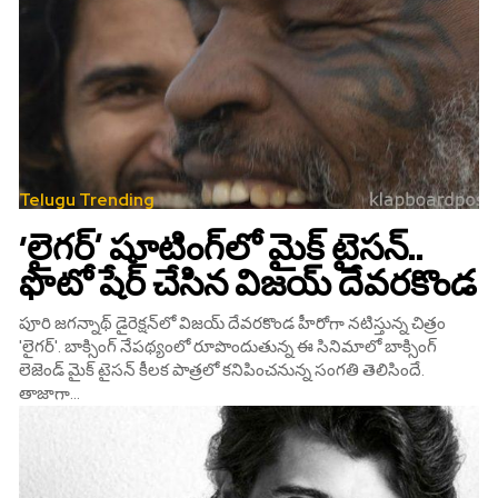
Telugu Trending
‘లైగర్’‌ షూటింగ్‌లో మైక్‌ టైసన్‌..
ఫొటో షేర్‌ చేసిన విజయ్‌ దేవరకొండ
పూరి జగన్నాథ్‌ డైరెక్షన్‌లో విజయ్‌ దేవరకొండ హీరోగా నటిస్తున్న చిత్రం
'లైగర్'‌. బాక్సింగ్‌ నేపథ్యంలో రూపొందుతున్న ఈ సినిమాలో బాక్సింగ్‌
లెజెండ్‌ మైక్‌ టైసన్‌ కీలక పాత్రలో కనిపించనున్న సంగతి తెలిసిందే.
తాజాగా...