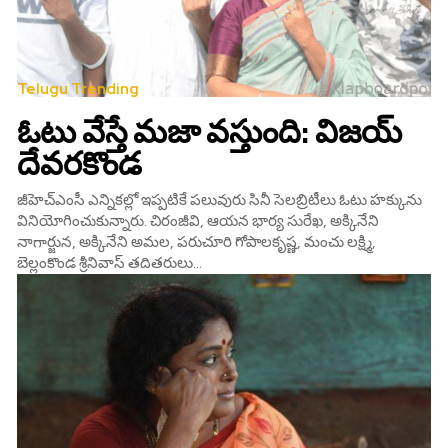
Telugu Trending
ఓటు వేస్తే మజా వస్తుంది: విజయ్‌
దేవరకొండ
జీహెచ్ఎంసీ ఎన్నికల్లో ఇప్పటికే పలువురు సినీ సెలబ్రిటీలు ఓటు హక్కును
వినియోగించుకున్నారు. చిరంజీవి, ఆయన భార్య సురేఖ, అక్కినేని
నాగార్జున, అక్కినేని అమల, పరుచూరి గోపాలకృష్ణ, మంచు లక్ష్మి,
బెల్లంకొండ శ్రీనివాస్ తదితరులు...