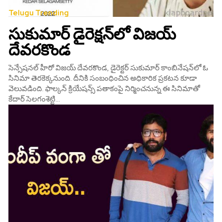
Telugu Trending
సుకుమార్‌ డైరెక్షన్‌లో విజయ్‌
దేవరకొండ
సెన్సేషనల్‌ హీరో విజయ్‌ దేవరకొండ, డైరెక్టర్‌ సుకుమార్‌ కాంబినేషన్‌లో ఓ
సినిమా తెరకెక్కనుంది. దీనికి సంబంధించిన అధికారిక ప్రకటన కూడా
వెలువడింది. ఫాల్క‌న్ క్రియేష‌న్స్ ప‌తాకంపై నిర్మించనున్న ఈ సినిమాతో
కేదార్ సెల‌గంశెట్టి...