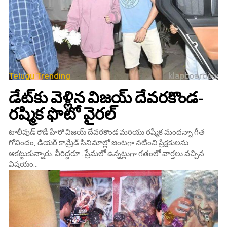
Telugu Trending
డేట్‌కు వెళ్లిన విజయ్ దేవరకొండ-
రష్మిక ఫొటో వైరల్‌
టాలీవుడ్‌ రౌడీ హీరో విజయ్ దేవరకొండ మరియు రష్మీక మందన్నా గీత
గోవిందం, డియర్ కామ్రేడ్ సినిమాల్లో జంటగా నటించి ప్రేక్షకులను
ఆకట్టుకున్నారు. వీరిద్దరూ.. ప్రేమలో ఉన్నట్లుగా గతంలో వార్తలు వచ్చిన
విషయం...