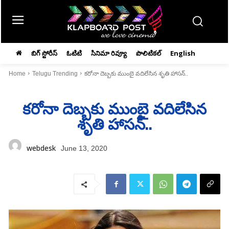
బిగ్ స్టోరీస్
ఓటిటి
సినిమా రివ్యూ
పొలిటికల్
English
Home
Telugu Trending
కరోనా దెబ్బకు ముంబై వదిలేసిన శృతి హాసన్..
కరోనా దెబ్బకు ముంబై వదిలేసిన
శృతి హాసన్..
webdesk
June 13, 2020