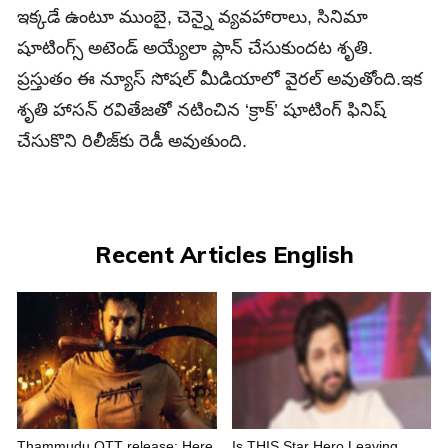
ఇక్కడే ఉంటూ ముంబై, చెన్నై వ్యవహారాలు, సినిమా
షూటింగ్స్ అటెండ్ అయ్యేలా ప్లాన్ చేసుకుందట శృతి.
ప్రస్తుతం ఈ న్యూస్ సోషల్ మీడియాలో వైరల్ అవుతోంది.ఇక
శృతి హాసన్‌ రవితేజతో నటించిన ‘క్రాక్’ షూటింగ్ ఫినిష్
చేసుకొని రిలీజ్‌కు రెడీ అవుతుంది.
Recent Articles English
Thammudu OTT release: Here
Is THIS Star Hero Leaving