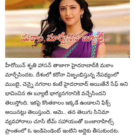
హీరోయిన్ శృతి హాసన్ తాజాగా హైదరాబాద్‌కి మకాం
మార్చేసిందట. దేశంలో కరోనా విజృంభిస్తున్న నేపథ్యంలో
ముంబై, చెన్నై నగరాల కంటే హైదరాబాద్ అయితేనే సేఫ్ అని
భావించిన ఈ బ్యూటీ భాగ్యనగరానికి వచ్చేసిందని
తెలుస్తోంది. ఇకపై కొంతకాలం ఇక్కడే ఉండాలని ఫిక్స్‌
అయినట్లు తెలుస్తుంది. ఆమె.. తన తెలుగు సినిమా
వ్యవహారాలు చూసే టీమ్ సహాయంతో బంజారాహిల్స్
ప్రాంతంలో ఓ ఇండిపెండెంట్ ఇంటిని అద్దెకు తీసుకుందట.