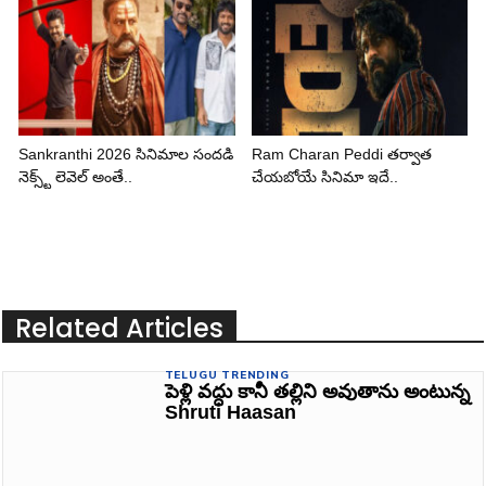
Sankranthi 2026 సినిమాల సందడి
Ram Charan Peddi తర్వాత
నెక్స్ట్ లెవెల్ అంతే..
చేయబోయే సినిమా ఇదే..
Related Articles
TELUGU TRENDING
పెళ్లి వద్దు కానీ తల్లిని అవుతాను అంటున్న
Shruti Haasan