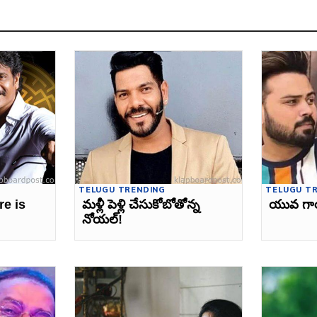
TELUGU TRENDING
TELUGU T
re is
మళ్లీ పెళ్లి చేసుకోబోతోన్న
యువ గా
నోయల్‌!