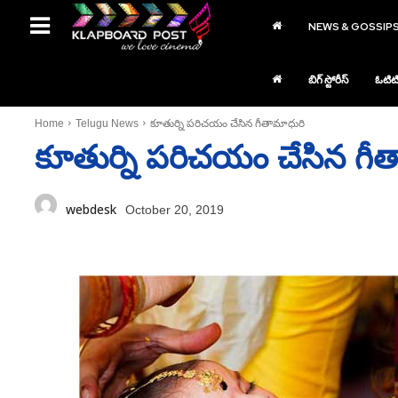
NEWS & GOSSIP
బిగ్ స్టోరీస్
ఓటిట
Home
Telugu News
కూతుర్ని పరిచయం చేసిన గీతామాధురి
కూతుర్ని పరిచయం చేసిన గీ
webdesk
October 20, 2019