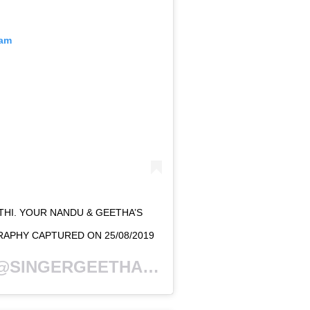
ram
HI. YOUR NANDU & GEETHA’S
APHY CAPTURED ON 25/08/2019
SINGERGEETHAMADHURI) ON
OCT 18, 2