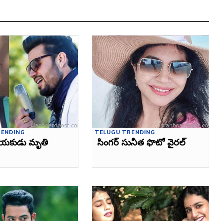
RENDING
TELUGU TRENDING
యకుడు మృతి
సింగర్‌ సునీత ఫొటో వైరల్‌