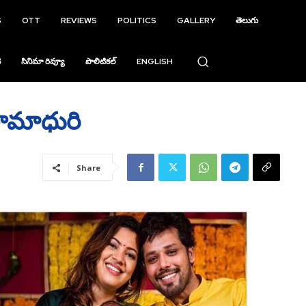
S
OTT
REVIEWS
POLITICS
GALLERY
తెలుగు
ి
సినిమా రివ్యూ
పొలిటికల్
ENGLISH
తామాధురి
Share