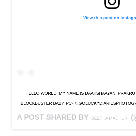
View this post on Instag
HELLO WORLD, MY NAME IS DAAKSHAAYANI PRAKRUT
BLOCKBUSTER BABY. PC- @GOLUCKYDIARIESPHOTOGR
A POST SHARED BY
(@
GEETHA MADHURI