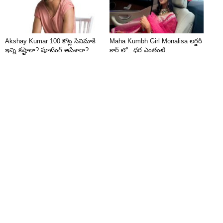
Akshay Kumar 100 కోట్ల సినిమాకి
Maha Kumbh Girl Monalisa లగ్జరీ
ఇన్ని కష్టాలా? షూటింగ్ ఆపేశారా?
కార్ లో.. ధర ఎంతంటే..
019 AT 10:48AM PDT