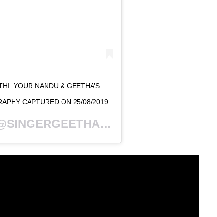
HI. YOUR NANDU & GEETHA’S
APHY CAPTURED ON 25/08/2019
SINGERGEETHAMADHURI) ON
OCT 18, 2