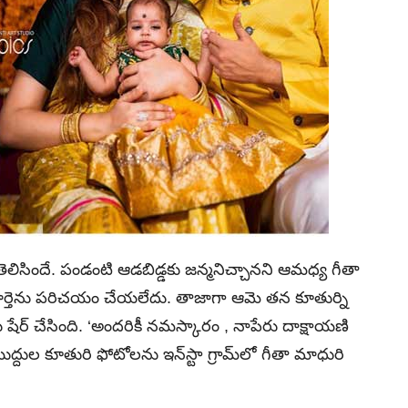
లిసిందే. పండంటి ఆడబిడ్డకు జన్మనిచ్చానని ఆమధ్య గీతా
ర్తెను పరిచయం చేయలేదు. తాజాగా ఆమె తన కూతుర్ని
్ చేసింది. ‘అందరికీ నమస్కారం , నాపేరు దాక్షాయణి
ముద్దుల కూతురి ఫోటోలను ఇన్‌స్టా గ్రామ్‌లో గీతా మాధురి