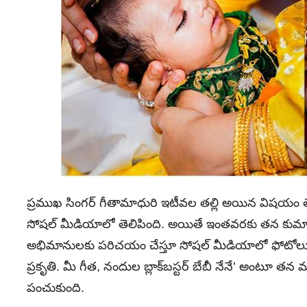
ప్రముఖ సింగర్‌ గీతామాధురి ఇటీవల తల్లి అయిన విషయం తె
సోషల్ మీడియాలో తెలిపింది. అయితే ఇంతవరకు తన కుమా
అభిమానులకు పరిచయం చేస్తూ సోషల్ మీడియాలో ఫోటోలు షేర
ప్రకృతి. మీ గీత, నందుల బ్లాక్‌బస్టర్‌ బేబీ నేనే’ అంటూ తన 
పంచుకుంది.