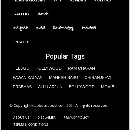
GALLERY
తెలుగు
బిగ్ స్టోరీస్
ఓటిటి
సినిమా రివ్యూ
పొలిటికల్
ENGLISH
Popular Tags
TELUGU
TOLLYWOOD
RAM CHARAN
PAWAN KALYAN
MAHESH BABU
CHIRANJEEVI
PRABHAS
ALLU ARJUN
BOLLYWOOD
MOVIE
© Copyright klapboardpost.com 2024 All rights reserved.
ABOUT US
DISCLAIMER
PRIVACY POLICY
TERMS & CONDITIONS