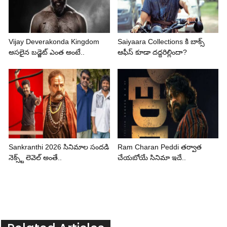
Vijay Deverakonda Kingdom
Saiyaara Collections కి బాక్స్
అసలైన బడ్జెట్ ఎంత అంటే..
ఆఫీస్ కూడా దద్దరిల్లిందా?
Sankranthi 2026 సినిమాల సందడి
Ram Charan Peddi తర్వాత
నెక్స్ట్ లెవెల్ అంతే..
చేయబోయే సినిమా ఇదే..