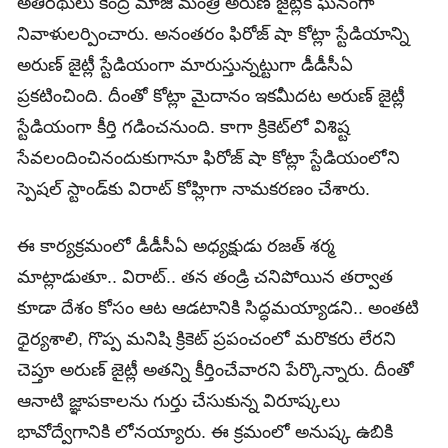
అతిరథులు కేంద్ర మాజీ మంత్రి అరుణ్‌ జైట్లీకి ఘనంగా
నివాళులర్పించారు. అనంతరం ఫిరోజ్‌ షా కోట్లా స్టేడియాన్ని
అరుణ్‌ జైట్లీ స్టేడియంగా మారుస్తున్నట్టుగా డీడీసీఏ
ప్రకటించింది. దీంతో కోట్లా మైదానం ఇకమీదట అరుణ్‌ జైట్లీ
స్టేడియంగా కీర్తి గడించనుంది. కాగా క్రికెట్‌లో విశిష్ట
సేవలందించినందుకుగానూ ఫిరోజ్‌ షా కోట్లా స్టేడియంలోని
స్పెషల్ స్టాండ్‌కు విరాట్‌ కోహ్లిగా నామకరణం చేశారు.
ఈ కార్యక్రమంలో డీడీసీఏ అధ్యక్షుడు రజత్‌ శర్మ
మాట్లాడుతూ.. విరాట్‌.. తన తండ్రి చనిపోయిన తర్వాత
కూడా దేశం కోసం ఆట ఆడటానికి సిద్ధమయ్యాడని.. అంతటి
ధైర్యశాలి, గొప్ప మనిషి క్రికెట్‌ ప్రపంచంలో మరొకరు లేరని
చెప్తూ అరుణ్‌ జైట్లీ అతన్ని కీర్తించేవారని పేర్కొన్నారు. దీంతో
ఆనాటి జ్ఞాపకాలను గుర్తు చేసుకున్న విరూష్కలు
భావోద్వేగానికి లోనయ్యారు. ఈ క్రమంలో అనుష్క ఉబికి