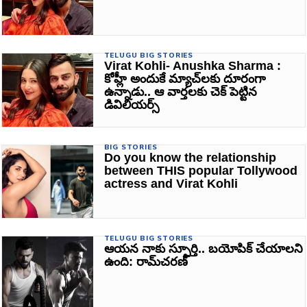
TELUGU BIG STORIES
Virat Kohli- Anushka Sharma :
కోహ్లీ అందుకే మ్యాచ్‌లకు దూరంగా
ఉన్నాడు.. ఆ వార్తలకు చెక్‌ పెట్టిన
డివిలియర్స్
BIG STORIES
Do you know the relationship
between THIS popular Tollywood
actress and Virat Kohli
TELUGU BIG STORIES
ఆయన నాకు స్ఫూర్తి.. బయోపిక్‌ చేయాలని
ఉంది: రామ్‌చరణ్‌