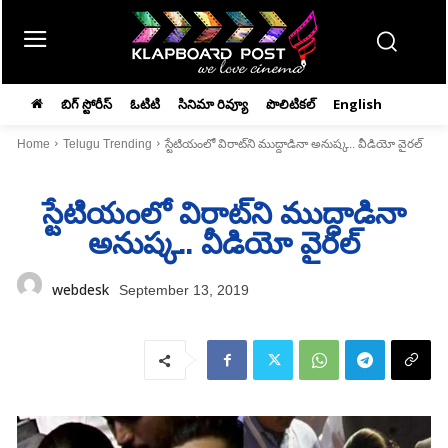
బిగ్ స్టోరీస్
ఓటిటి
సినిమా రివ్యూ
పొలిటికల్
English
Home
Telugu Trending
స్టేటియంలో విరాట్‌ని ముద్దాడినా అనుష్క.. వీడియో వైరల్‌
స్టేటియంలో విరాట్‌ని ముద్దాడినా
అనుష్క.. వీడియో వైరల్‌
webdesk
September 13, 2019