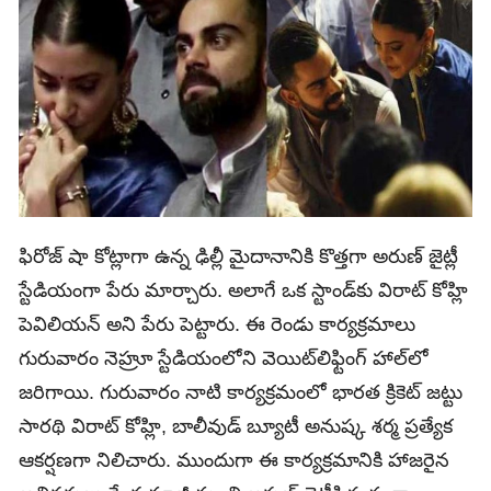
ఫిరోజ్‌ షా కోట్లాగా ఉన్న ఢిల్లీ మైదానానికి కొత్తగా అరుణ్‌ జైట్లీ
స్టేడియంగా పేరు మార్చారు. అలాగే ఒక స్టాండ్‌కు విరాట్‌ కోహ్లి
పెవిలియన్‌ అని పేరు పెట్టారు. ఈ రెండు కార్యక్రమాలు
గురువారం నెహ్రూ స్టేడియంలోని వెయిట్‌లిఫ్టింగ్‌ హాల్‌లో
జరిగాయి. గురువారం నాటి కార్యక్రమంలో భారత క్రికెట్‌ జట్టు
సారథి విరాట్‌ కోహ్లి, బాలీవుడ్‌ బ్యూటీ అనుష్క శర్మ ప్రత్యేక
ఆకర్షణగా నిలిచారు. ముందుగా ఈ కార్యక్రమానికి హాజరైన