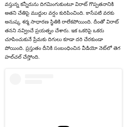
వస్తున్న కన్నీరును దిగమింగుకుంటూ విరాట్‌ గొప్పతనానికి
అతని చేతిపై ముద్దుల వర్షం కురిపించింది. కాసేపటి వరకు
అనుష్క శర్మ సాధారణ స్థితికి రాలేకపోయింది. దీంతో విరాట్‌
తనని నవ్వించే ప్రయత్నం చేశారు. ఇక ఒకరిపై ఒకరు
చూపించుకునే ప్రేమకు దిగులు కూడా దరి చేరకుండా
పోయింది. ప్రస్తుతం దీనికి సంబంధించిన వీడియో నెట్‌లో తెగ
హల్‌చల్‌ చేస్తోంది.