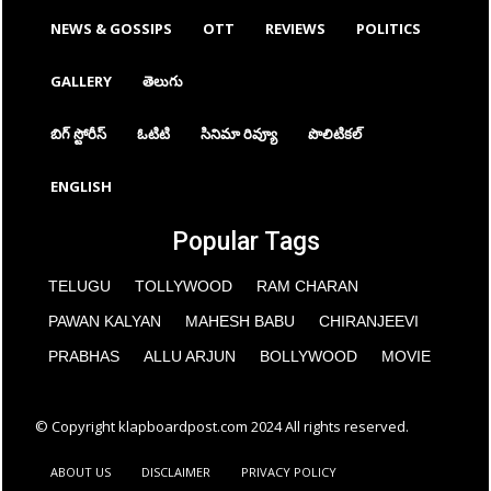
NEWS & GOSSIPS
OTT
REVIEWS
POLITICS
GALLERY
తెలుగు
బిగ్ స్టోరీస్
ఓటిటి
సినిమా రివ్యూ
పొలిటికల్
ENGLISH
Popular Tags
TELUGU
TOLLYWOOD
RAM CHARAN
PAWAN KALYAN
MAHESH BABU
CHIRANJEEVI
PRABHAS
ALLU ARJUN
BOLLYWOOD
MOVIE
© Copyright klapboardpost.com 2024 All rights reserved.
ABOUT US
DISCLAIMER
PRIVACY POLICY