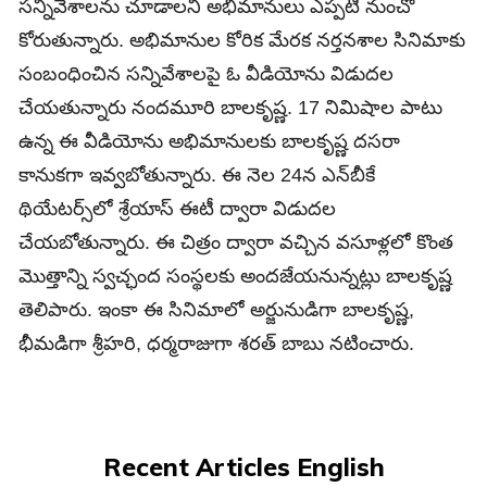
సన్నివేశాలను చూడాలని అభిమానులు ఎప్పటి నుంచో
కోరుతున్నారు. అభిమానుల కోరిక మేరక నర్తనశాల సినిమాకు
సంబంధించిన సన్నివేశాలపై ఓ వీడియోను విడుదల
చేయతున్నారు నందమూరి బాలకృష్ణ. 17 నిమిషాల పాటు
ఉన్న ఈ వీడియోను అభిమానులకు బాలకృష్ణ దసరా
కానుకగా ఇవ్వబోతున్నారు. ఈ నెల 24న ఎన్‌బీకే
థియేటర్స్‌లో శ్రేయాస్ ఈటీ ద్వారా విడుదల
చేయబోతున్నారు. ఈ చిత్రం ద్వారా వచ్చిన వసూళ్లలో కొంత
మొత్తాన్ని స్వచ్ఛంద సంస్థలకు అందజేయనున్నట్లు బాలకృష్ణ
తెలిపారు. ఇంకా ఈ సినిమాలో అర్జునుడిగా బాలకృష్ణ,
భీమడిగా శ్రీహరి, ధర్మరాజుగా శరత్ బాబు నటించారు.
Recent Articles English