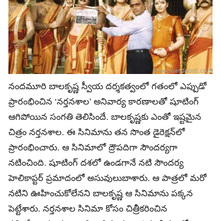
నందమూరి బాలకృష్ణ స్వీయ దర్శకత్వంలో గతంలో ఎప్పుడో
ప్రారంభించిన ‘నర్తనశాల’ అనివార్య కారణాలతో షూటింగ్
ఆగిపోయిన సంగతి తెలిసిందే. బాలకృష్ణకు ఎంతో ఇష్టమైన
చిత్రం నర్తనశాల. ఈ సినిమాను తన సొంత డైరెక్షన్‌లో
ప్రారంభించారు. ఆ సినిమాలో ద్రౌపదిగా సౌందర్యగా
నటించింది. షూటింగ్ దశలో ఉండగానే నటి సౌందర్య
హెలికాప్టర్ ప్రమాదంలో అసువులుబాశారు. ఆ పాత్రలో మరో
నటిని ఊహించుకోలేనని బాలకృష్ణ ఆ సినిమాను పక్కన
పెట్టేశారు. నర్తనశాల సినిమా కోసం చిత్రీకరించిన