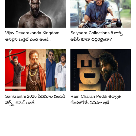
Vijay Deverakonda Kingdom
Saiyaara Collections కి బాక్స్
అసలైన బడ్జెట్ ఎంత అంటే..
ఆఫీస్ కూడా దద్దరిల్లిందా?
Sankranthi 2026 సినిమాల సందడి
Ram Charan Peddi తర్వాత
నెక్స్ట్ లెవెల్ అంతే..
చేయబోయే సినిమా ఇదే..