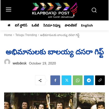
బిగ్ స్టోరీస్
ఓటిటి
సినిమా రివ్యూ
పొలిటికల్
English
Home
Telugu Trending
అభిమానులకు బాలయ్య దసరా గిఫ్ట్
అభిమానులకు బాలయ్య దసరా గిఫ్ట్
webdesk
October 19, 2020