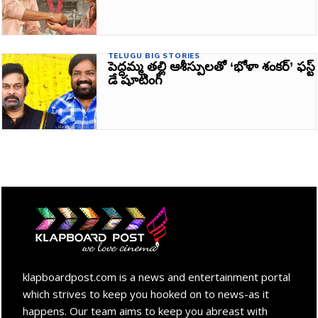
TELUGU BIG STORIES
పెద్దమ్మ తల్లి ఆశీస్పులతో ‘భోళా శంకర్‌’ ఫస్ట్
డే షూటింగ్
klapboardpost.com is a news and entertainment portal
which strives to keep you hooked on to news-as it
happens. Our team aims to keep you abreast with