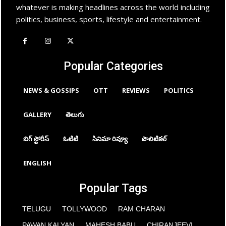
whatever is making headlines across the world including
politics, business, sports, lifestyle and entertainment.
Popular Categories
NEWS & GOSSIPS
OTT
REVIEWS
POLITICS
GALLERY
తెలుగు
బిగ్ స్టోరీస్
ఓటిటి
సినిమా రివ్యూ
పొలిటికల్
ENGLISH
Popular Tags
TELUGU
TOLLYWOOD
RAM CHARAN
PAWAN KALYAN
MAHESH BABU
CHIRANJEEVI