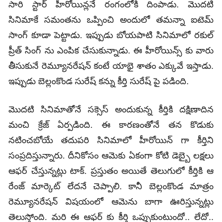
సారి స్టార్ హీరోయిన్లనే రంగంలోకి దింపాడు. మొదటి
సినిమాకే సమంతను ఒప్పించి అందులో తమన్నా ఐటెమ్
సాంగ్ కూడా పెట్టాడు. ఇప్పుడు బోయపాటి సినిమాలో రకుల్
ప్రీత్ సింగ్ ను ఎంపిక చేసుకున్నాడు. ఈ హీరోయిన్స్ కు వారు
తీసుకునే రెమ్యూనరేషన్ కంటే యాభై శాతం ఎక్కువే ఇస్తాడు.
ఇప్పుడు బెల్లంకొండ సురేష్ కన్ను కీర్తి సురేష్ పై పడింది.
మొదటి సినిమాతోనే సక్సెస్ అందుకున్న కీర్తికి దక్షిణాదిన
మంచి క్రేజ్ ఏర్పడింది. ఈ కారణంతోనే తన కొడుకు
నటించబోయే తదుపరి సినిమాలో హీరోయిన్ గా కీర్తిని
సంప్రదిస్తున్నారు. దీనికోసం ఆమెకు ఏకంగా కోటి డెబ్బై లక్షలు
ఆఫర్ చేస్తున్నట్లు టాక్. ప్రస్తుతం అయితే తెలుగులో కీర్తికి ఆ
రేంజ్ మార్కెట్ లేదనే చెప్పాలి. కానీ బెల్లంకొండ మాత్రం
రెమ్యూనరేషన్ విషయంలో ఆమెను బాగా ఊరిస్తున్నట్లు
తెలుస్తోంది. మరి ఈ ఆఫర్ కు కీర్తి ఒప్పుకుంటుందో.. లేదో..