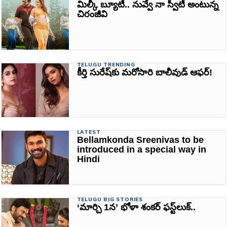
మిల్కీ బ్యూటీ.. నువ్వే నా స్వీటీ అంటున్న
చిరంజీవి
TELUGU TRENDING
కీర్తి సురేష్‌కు మరోసారి బాలీవుడ్ ఆఫర్!
LATEST
Bellamkonda Sreenivas to be
introduced in a special way in
Hindi
TELUGU BIG STORIES
‘మార్చి 1న’ భోళా శంకర్‌ ఫస్ట్‌లుక్‌..