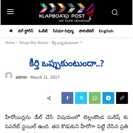
బిగ్ స్టోరీస్
ఓటిటి
సినిమా రివ్యూ
పొలిటికల్
English
Home
Telugu Big Stories
కీర్తి ఒప్పుకుంటుందా..?
కీర్తి ఒప్పుకుంటుందా..?
admin
March 11, 2017
హీరోయిన్లను డీల్ చేసే విషయంలో బెల్లంకొండ సురేష్ కు
సెపరేట్ స్టయిల్ ఉంది. తన కొడుకుని హీరోగా పెట్టి చేసిన ప్రతి