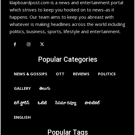
klapboardpost.com is a news and entertainment portal
which strives to keep you hooked on to news-as it
happens. Our team aims to keep you abreast with
whatever is making headlines across the world including
politics, business, sports, lifestyle and entertainment.
Popular Categories
NEWS & GOSSIPS
OTT
REVIEWS
POLITICS
GALLERY
తెలుగు
బిగ్ స్టోరీస్
ఓటిటి
సినిమా రివ్యూ
పొలిటికల్
ENGLISH
Popular Tags