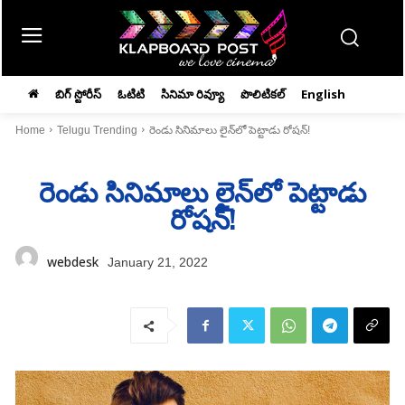
బిగ్ స్టోరీస్
ఓటిటి
సినిమా రివ్యూ
పొలిటికల్
English
Home
Telugu Trending
రెండు సినిమాలు లైన్‌లో పెట్టాడు రోషన్‌!
రెండు సినిమాలు లైన్‌లో పెట్టాడు
రోషన్‌!
webdesk
January 21, 2022