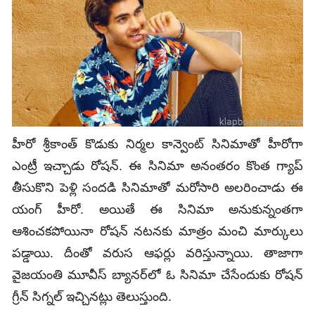
హీరో శ్రీకాంత్‌ కొడుకు నిర్మల కాన్వెంట్‌ సినిమాతో హీరోగా
ఎంట్రీ ఇచ్చాడు రోషన్‌. ఈ సినిమా అనంతరం కొంత గ్యాప్‌
తీసుకొని పెళ్లి సందడి సినిమాతో మరోసారి అలరించాడు ఈ
యంగ్‌ హీరో. అయితే ఈ సినిమా అనుకున్నంతగా
ఆశించకపోయినా రోషన్‌ నటనకు మాత్రం మంచి మార్కులు
పడ్డాయి. దీంతో వరుస ఆఫర్లు వరిస్తున్నాయి. తాజాగా
వైజయంతి మూవీస్‌ బ్యానర్‌లో ఓ సినిమా చేసేందుకు రోషన్‌
గ్రీన్‌ సిగ్నల్‌ ఇచ్చినట్లు తెలుస్తుంది.