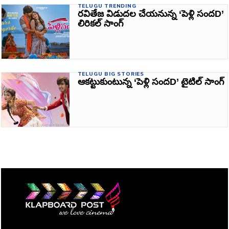
TELUGU TRENDING
రవితేజ విడుదల చేయనున్న ‘పెళ్లి సందD’
లిరికల్ సాంగ్
TELUGU BIG STORIES
ఆకట్టుకుంటున్న ‘పెళ్లి సందD’ టైటిల్‌ సాంగ్‌