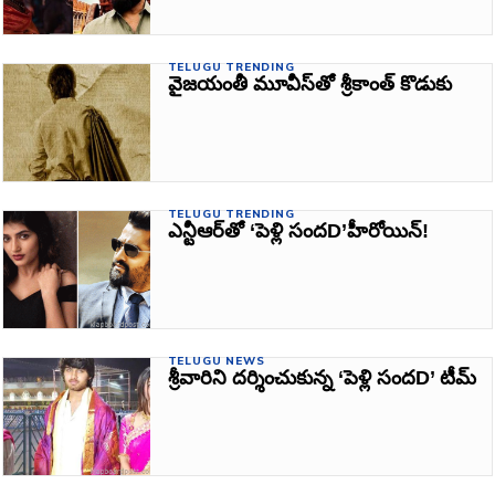
TELUGU TRENDING
వైజయంతీ మూవీస్‌తో శ్రీకాంత్‌ కొడుకు
TELUGU TRENDING
ఎన్టీఆర్‌తో ‘పెళ్లి సందD’హీరోయిన్‌!
TELUGU NEWS
శ్రీవారిని దర్శించుకున్న ‘పెళ్లి సందD’ టీమ్‌