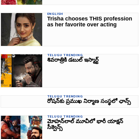
ENGLISH
Trisha chooses THIS profession
as her favorite over acting
TELUGU TRENDING
శివరాత్రికి డబుల్ ఇస్మార్ట్
TELUGU TRENDING
రోషన్‌కు ప్రముఖ నిర్మాణ సంస్థలో ఛాన్స్
TELUGU TRENDING
మోహన్‌లాల్ మూవీలో భారీ యాక్షన్
సీక్వెన్స్