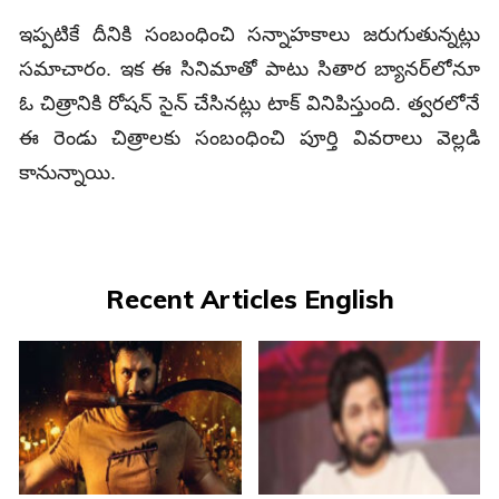
ఇప్పటికే దీనికి సంబంధించి సన్నాహకాలు జరుగుతున్నట్లు
సమాచారం. ఇక ఈ సినిమాతో పాటు సితార బ్యానర్‌లోనూ
ఓ చిత్రానికి రోషన్‌ సైన్‌ చేసినట్లు టాక్‌ వినిపిస్తుంది. త్వరలోనే
ఈ రెండు చిత్రాలకు సంబంధించి పూర్తి వివరాలు వెల్లడి
కానున్నాయి.
Recent Articles English