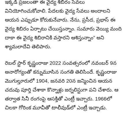
ఇక్కడి ప్రజలంతా ఈ వైద్య శిబిరం సేవలు
వినియోగించుకోవాలి. పేదలకు వైద్య సేవలు అందాలని
ఆయన ఎప్పుడూ కోరుకునేవారు. నేను, ప్రసీద, ప్రభాస్ ఈ
వైద్య శిబిరం ఏర్పాటు చేయిస్తున్నాం. సుమారు వెయ్యి మంది
దాకా ఈ వైద్య శిబిరానికి వస్తారని ఆశిస్తున్నాం” అని
శ్యామలాదేవి తెలిపారు.
రెబల్ స్టార్ కృష్ణంరాజు 2022 సంవత్సరంలో నవంబర్ 9న
అనారోగ్యంతో కన్నుమూసిన సంగతి తెలిసిందే. కృష్ణంరాజు
మొగుల్తూరులో 1904, జనవరి 20న జన్మించిన ఆయన
చదువు పూర్తి చేశాకా కొన్నాళ్లు జర్నలిస్టుగా పని చేశారు. ఆ
తర్వాత సినీ రంగంపై ఆసక్తితో ఎంట్రీ ఇచ్చారు. 1966లో
చిలకా గోరింక మూవీతో టాలీవుడ్‌లో ఎంట్రీ ఇచ్చాడు.