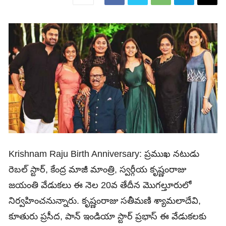
Krishnam Raju Birth Anniversary: ప్రముఖ నటుడు
రెబల్ స్టార్, కేంద్ర మాజీ మాంత్రి, స్వర్గీయ కృష్ణంరాజు
జయంతి వేడుకలు ఈ నెల 20వ తేదీన మొగల్తూరులో
నిర్వహించనున్నారు. కృష్ణంరాజు సతీమణి శ్యామలాదేవి,
కూతురు ప్రసీద, పాన్ ఇండియా స్టార్ ప్రభాస్ ఈ వేడుకలకు