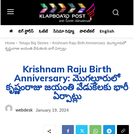
బిగ్ స్టోరీస్
ఓటిటి
సినిమా రివ్యూ
పొలిటికల్
English
Home
Telugu Big Stories
Krishnam Raju Birth Anniversary: మొగల్తూరులో
కృష్ణంరాజు జయంతి వేడుకలకు భారీ ఏర్పాట్లు
Krishnam Raju Birth
Anniversary: మొగల్తూరులో
కృష్ణంరాజు జయంతి వేడుకలకు భారీ
ఏర్పాట్లు
webdesk
January 19, 2024