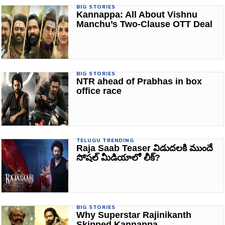
BIG STORIES
Kannappa: All About Vishnu
Manchu’s Two-Clause OTT Deal
BIG STORIES
NTR ahead of Prabhas in box
office race
TELUGU TRENDING
Raja Saab Teaser విడుదలకి ముందే
సోషల్ మీడియాలో లీక్?
BIG STORIES
Why Superstar Rajinikanth
Skipped Kannappa