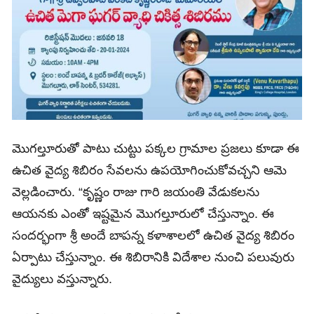
మొగల్తూరుతో పాటు చుట్టు పక్కల గ్రామాల ప్రజలు కూడా ఈ
ఉచిత వైద్య శిబిరం సేవలను ఉపయోగించుకోవచ్చని ఆమె
వెల్లడించారు. “కృష్ణం రాజు గారి జయంతి వేడుకలను
ఆయనకు ఎంతో ఇష్టమైన మొగల్తూరులో చేస్తున్నాం. ఈ
సందర్భంగా శ్రీ అందే బాపన్న కళాశాలలో ఉచిత వైద్య శిబిరం
ఏర్పాటు చేస్తున్నాం. ఈ శిబిరానికి విదేశాల నుంచి పలువురు
వైద్యులు వస్తున్నారు.