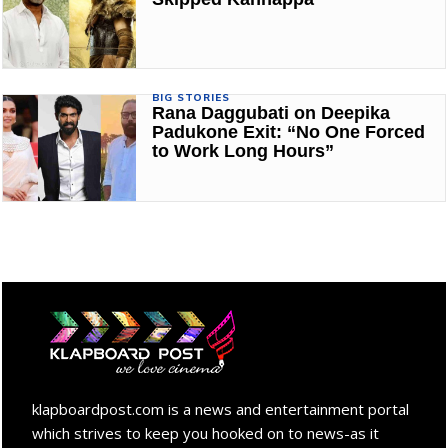
BIG STORIES
Rana Daggubati on Deepika
Padukone Exit: “No One Forced
to Work Long Hours”
klapboardpost.com is a news and entertainment portal
which strives to keep you hooked on to news-as it