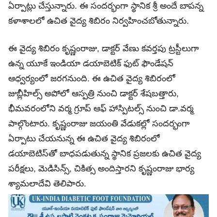
ఏర్పాట్లు చేస్తున్నారు. ఈ సందర్భంగా స్థానిక శ్రీ అందే బాపన్న
కళాశాలలో ఉచిత వైద్య శిబిరం నిర్వహించబోతున్నారు.
ఈ వైద్య శిబిరం కృష్ణంరాజు, డాక్టర్ వేణు కవర్తపు ట్రస్టీలుగా
ఉన్న యూకే ఇండియా డయాబెటిక్ ఫుట్ ఫౌండేషన్
ఆధ్వర్యంలో జరగనుంది. ఈ ఉచిత వైద్య శిబిరంలో
జుబ్లీహిల్స్ అపోలో ఆస్పత్రి నుంచి డాక్టర్ శేషబత్తారు,
భీమవరంలోని వర్మ గ్రూప్ ఆఫ్ హాస్పిటల్స్ నుంచి డా.వర్మ
పాల్గొంటారు. కృష్ణంరాజు జయంతి వేడుకల్లో సందర్భంగా
ఏర్పాటు చేయనున్న ఈ ఉచిత వైద్య శిబిరంలో
డయాబెటిస్‌తో బాధపడుతున్న స్థానిక ప్రజలకు ఉచిత వైద్య
పరీక్షలు, మెడిసిన్స్, చికిత్స అందిస్తారని కృష్ణంరాజు భార్య
శ్యామలాదేవి తెలిపారు.