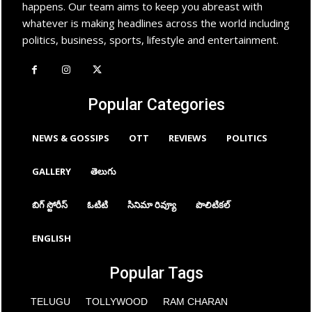
happens. Our team aims to keep you abreast with
whatever is making headlines across the world including
politics, business, sports, lifestyle and entertainment.
Popular Categories
NEWS & GOSSIPS
OTT
REVIEWS
POLITICS
GALLERY
తెలుగు
బిగ్ స్టోరీస్
ఓటిటి
సినిమా రివ్యూ
పొలిటికల్
ENGLISH
Popular Tags
TELUGU
TOLLYWOOD
RAM CHARAN