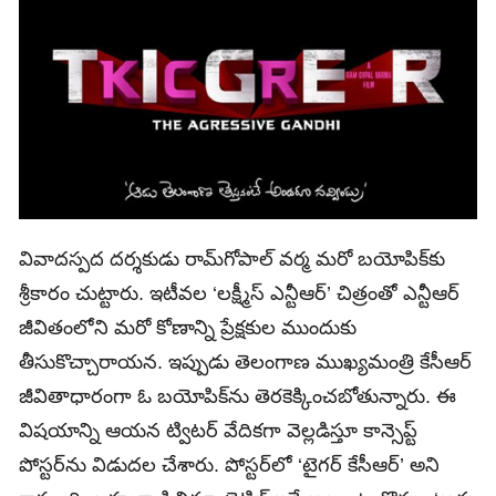
వివాదస్పద దర్శకుడు రామ్‌గోపాల్‌ వర్మ మరో బయోపిక్‌కు
శ్రీకారం చుట్టారు. ఇటీవల ‘లక్ష్మీస్‌ ఎన్టీఆర్‌’ చిత్రంతో ఎన్టీఆర్‌
జీవితంలోని మరో కోణాన్ని ప్రేక్షకుల ముందుకు
తీసుకొచ్చారాయన. ఇప్పుడు తెలంగాణ ముఖ్యమంత్రి కేసీఆర్‌
జీవితాధారంగా ఓ బయోపిక్‌ను తెరకెక్కించబోతున్నారు. ఈ
విషయాన్ని ఆయన ట్విటర్‌ వేదికగా వెల్లడిస్తూ కాన్సెప్ట్‌
పోస్టర్‌ను విడుదల చేశారు. పోస్టర్‌లో ‘టైగర్‌ కేసీఆర్’ అని