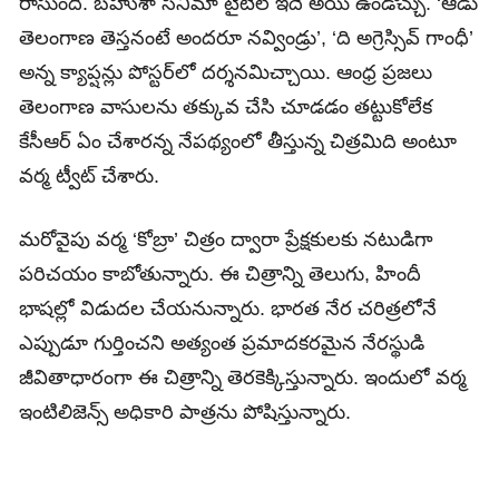
రాసుంది. బహుశా సినిమా టైటిల్‌ ఇదే అయి ఉండొచ్చు. ‘ఆడు
తెలంగాణ తెస్తనంటే అందరూ నవ్విండ్రు’, ‘ది అగ్రెస్సివ్‌ గాంధీ’
అన్న క్యాప్షన్లు పోస్టర్‌లో దర్శనమిచ్చాయి. ఆంధ్ర ప్రజలు
తెలంగాణ వాసులను తక్కువ చేసి చూడడం తట్టుకోలేక
కేసీఆర్‌ ఏం చేశారన్న నేపథ్యంలో తీస్తున్న చిత్రమిది అంటూ
వర్మ ట్వీట్‌ చేశారు.
మరోవైపు వర్మ ‘కోబ్రా’ చిత్రం ద్వారా ప్రేక్షకులకు నటుడిగా
పరిచయం కాబోతున్నారు. ఈ చిత్రాన్ని తెలుగు, హిందీ
భాషల్లో విడుదల చేయనున్నారు. భారత నేర చరిత్రలోనే
ఎప్పుడూ గుర్తించని అత్యంత ప్రమాదకరమైన నేరస్థుడి
జీవితాధారంగా ఈ చిత్రాన్ని తెరకెక్కిస్తున్నారు. ఇందులో వర్మ
ఇంటిలిజెన్స్‌ అధికారి పాత్రను పోషిస్తున్నారు.