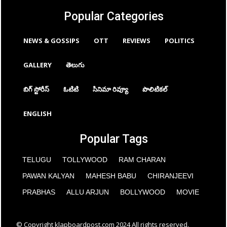
Popular Categories
NEWS & GOSSIPS
OTT
REVIEWS
POLITICS
GALLERY
తెలుగు
బిగ్ స్టోరీస్
ఓటిటి
సినిమా రివ్యూ
పొలిటికల్
ENGLISH
Popular Tags
TELUGU
TOLLYWOOD
RAM CHARAN
PAWAN KALYAN
MAHESH BABU
CHIRANJEEVI
PRABHAS
ALLU ARJUN
BOLLYWOOD
MOVIE
© Copyright klapboardpost.com 2024 All rights reserved.