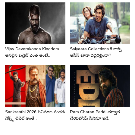
Vijay Deverakonda Kingdom
Saiyaara Collections కి బాక్స్
అసలైన బడ్జెట్ ఎంత అంటే..
ఆఫీస్ కూడా దద్దరిల్లిందా?
Sankranthi 2026 సినిమాల సందడి
Ram Charan Peddi తర్వాత
నెక్స్ట్ లెవెల్ అంతే..
చేయబోయే సినిమా ఇదే..