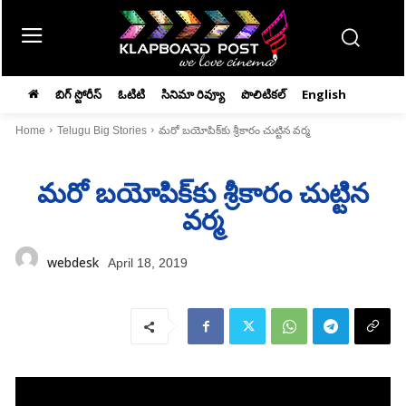
బిగ్ స్టోరీస్
ఓటిటి
సినిమా రివ్యూ
పొలిటికల్
English
Home
Telugu Big Stories
మరో బయోపిక్‌కు శ్రీకారం చుట్టిన వర్మ
మరో బయోపిక్‌కు శ్రీకారం చుట్టిన
వర్మ
webdesk
April 18, 2019