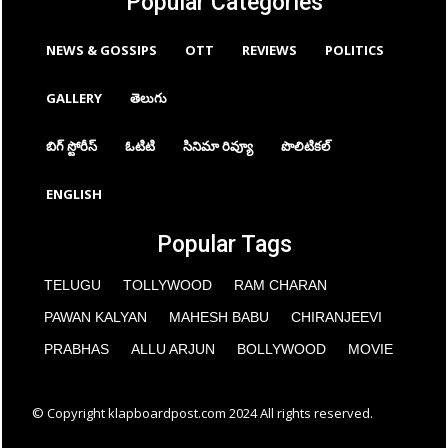
Popular Categories
NEWS & GOSSIPS
OTT
REVIEWS
POLITICS
GALLERY
తెలుగు
బిగ్ స్టోరీస్
ఓటిటి
సినిమా రివ్యూ
పొలిటికల్
ENGLISH
Popular Tags
TELUGU
TOLLYWOOD
RAM CHARAN
PAWAN KALYAN
MAHESH BABU
CHIRANJEEVI
PRABHAS
ALLU ARJUN
BOLLYWOOD
MOVIE
© Copyright klapboardpost.com 2024 All rights reserved.