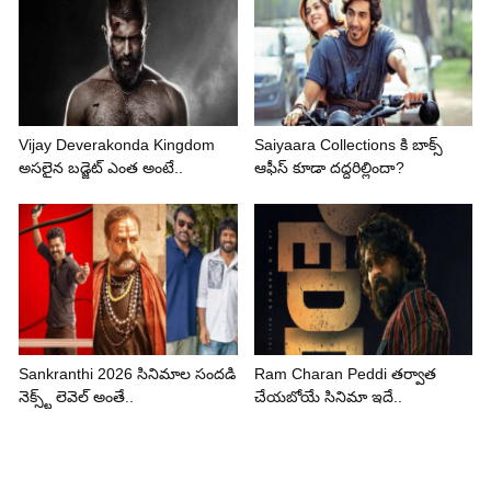
Vijay Deverakonda Kingdom
Saiyaara Collections కి బాక్స్
అసలైన బడ్జెట్ ఎంత అంటే..
ఆఫీస్ కూడా దద్దరిల్లిందా?
Sankranthi 2026 సినిమాల సందడి
Ram Charan Peddi తర్వాత
నెక్స్ట్ లెవెల్ అంతే..
చేయబోయే సినిమా ఇదే..