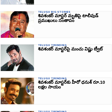
TELUGU BIG STORIES
శివశంకర్ మాస్టర్ మృతిపై టాలీవుడ్‌
ప్రముఖులు సంతాపం
TELUGU TRENDING
శివశంకర్‌ మాస్టర్‌పై మంచు విష్ణు ట్వీట్‌
TELUGU TRENDING
శివశంకర్‌ మాస్టర్‌కు హీరో ధనుశ్ రూ.10
ల‌క్ష‌ల సాయం
TELUGU TRENDING