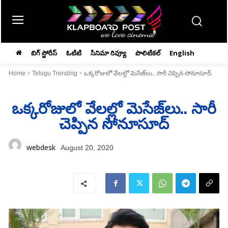
బిగ్ స్టోరీస్
ఓటిటి
సినిమా రివ్యూ
పొలిటికల్
English
Home
Telugu Trending
ఒక్కరోజులో వేలల్లో మెసేజ్‌లు.. సారీ చెప్పిన సోనూసూద్‌
ఒక్కరోజులో వేలల్లో మెసేజ్‌లు.. సారీ
చెప్పిన సోనూసూద్‌
webdesk
August 20, 2020