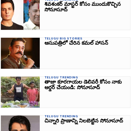
శివశంకర్‌ మాస్టర్‌ కోసం ముందుకొచ్చిన
సోనూసూద్‌
TELUGU BIG STORIES
ఆసుపత్రిలో చేరిన కమల్‌ హాసన్‌
TELUGU TRENDING
తాజా కూరగాయల డెలివరీ కోసం నాకు
ఆర్డర్‌ చేయండి: సోనూసూద్‌
TELUGU TRENDING
చిన్నారి ప్రాణాన్ని నిలబెట్టిన సోనూసూద్‌