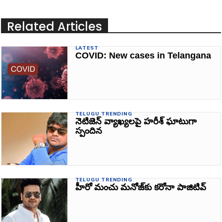
Related Articles
LATEST
COVID: New cases in Telangana
TELUGU TRENDING
నెటిజెన్‌ వ్యాఖ్యలపై హరీశ్ ఘాటుగా
స్పందిన
TELUGU TRENDING
హీరో మంచు మనోజ్‌కు కరోనా పాజిటివ్‌