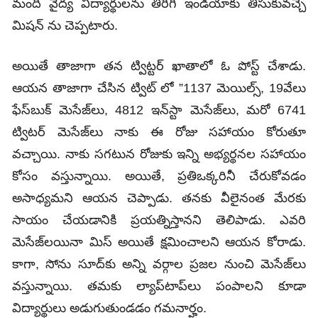
మంది వైద్య విద్యార్థులను తిరిగి ఇండియాకు తీసుకువచ్చే
మిషన్ ను చెప్పటారు.
అయితే తాజాగా తన ట్విట్టర్‌ ఖాతాలో ఓ పోస్ట్ చేశాడు.
ఆయన తాజాగా చేసిన ట్విట్ లో ”1137 మెయిల్స్‌, 19వేలు
ఫేస్‌బుక్‌ మెసేజ్‌లు, 4812 ఇన్‌స్టా మెసేజ్‌లు, మరో 6741
ట్విటర్ మెసేజ్‌లు నాకు ఈ రోజు సహాయం కోరుతూ
వచ్చాయి. నాకు సగటున రోజుకు ఇన్ని అభ్యర్థనల సహాయం
కోసం వస్తున్నాయి. అయితే, ప్రతిఒక్కరినీ చేరుకోవడం
అసాధ్యమని ఆయన చెప్పాడు. తనకు వీలైనంత మేరకు
సాయం చేయడానికి ప్రయత్నిస్తానని తెలిపాడు. ఎవరి
మెసేజ్‌లయినా మిస్ అయితే క్షమించాలని ఆయన కోరాడు.
కాగా, సోను సూద్‌కు అన్ని వర్గాల ప్రజల నుంచి మెసేజ్‌లు
వస్తున్నాయి. తమకు ల్యాప్‌టాప్‌లు పంపాలని కూడా
విద్యార్థులు అడుగుతుండడం గమనార్హం.