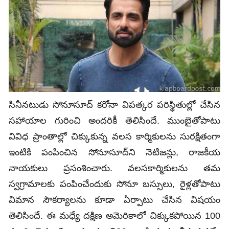
సినీనటుడు సోనూసూద్ కరోనా విపత్కర పరిస్థితుల్లో చేసిన
సహాయాల గురించి అందరికీ తెలిసిందే. ముంబైతోపాటు
వివిధ ప్రాంతాల్లో చిక్కుకున్న వలస కార్మికులను సురక్షితంగా
ఇంటికి పంపించిన సోనూసూద్‌ని నెటిజన్లు, రాజకీయ
నాయకులు ప్రసంశించారు. వలసకార్మికులను తమ
స్వగ్రామాలకు పంపించేందుకు సోనూ బస్సులు, రైళ్లతోపాటు
విమాన సౌకర్యాలను కూడా ఏర్పాటు చేసిన విషయం
తెలిసిందే. ఈ మధ్యే దక్షిణ అమెరికాలో చిక్కుకపోయిన 100